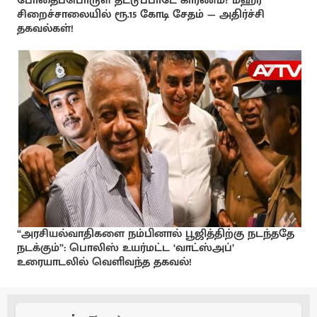
போதைப்பொருள் தட்டுப்பாடே காரணம்? மஹர
சிறைச்சாலையில் ரூ.15 கோடி சேதம் — அதிர்ச்சி
தகவல்கள்!
“அரசியல்வாதிகளை நம்பினால் பூஜித்திற்கு நடந்ததே
நடக்கும்”: பொலிஸ் உயர்மட்ட ‘வாட்ஸ்அப்’
உரையாடலில் வெளிவந்த தகவல்!