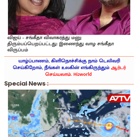
விஜய் – சங்கீதா விவாகரத்து மனு
திரும்பப்பெறப்பட்டது: இணைந்து வாழ சங்கீதா
விருப்பம்
யாழ்ப்பாணம், கிளிநொச்சிக்கு நாம் டெலிவரி
செய்கிறோம், நீங்கள் உலகின் எங்கிருந்தும்
ஆர்டர்
செய்யலாம். Hi2world
Special News :