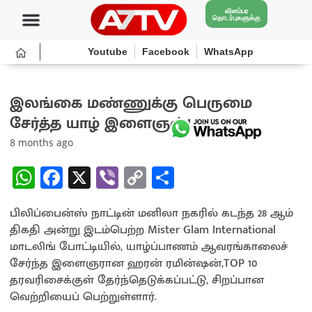
விளம்பர
தொடர்புகளுக்கு
Youtube
Facebook
WhatsApp
இலங்கை மண்ணுக்கு பெருமை
சேர்த்த யாழ் இளைஞன்!
8 months ago
W
Fa
X
Vi
C
S
h
ce
b
o
h
பிலிப்பைன்ஸ் நாட்டின் மனிலா நகரில் கடந்த 28 ஆம்
at
b
er
py
ar
திகதி அன்று இடம்பெற்ற Mister Glam International
sA
o
Li
e
மாடலிங் போட்டியில், யாழ்ப்பாணம் ஆவரங்காலைச்
p
o
n
சேர்ந்த இளைஞரான ஹரன் ரமின்ஷன்,TOP 10
தரவரிசைக்குள் தேர்ந்தெடுக்கப்பட்டு, சிறப்பான
p
k
k
வெற்றியைப் பெற்றுள்ளார்.