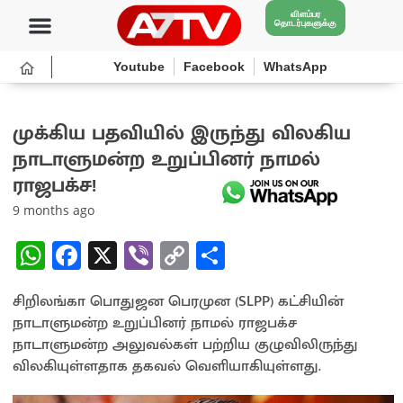
விளம்பர
தொடர்புகளுக்கு
Youtube
Facebook
WhatsApp
முக்கிய பதவியில் இருந்து விலகிய
நாடாளுமன்ற உறுப்பினர் நாமல்
ராஜபக்ச!
9 months ago
W
Fa
X
Vi
C
S
h
ce
b
o
h
சிறிலங்கா பொதுஜன பெரமுன (SLPP) கட்சியின்
at
b
er
py
ar
நாடாளுமன்ற உறுப்பினர் நாமல் ராஜபக்ச
sA
o
Li
e
நாடாளுமன்ற அலுவல்கள் பற்றிய குழுவிலிருந்து
p
o
n
விலகியுள்ளதாக தகவல் வெளியாகியுள்ளது.
p
k
k