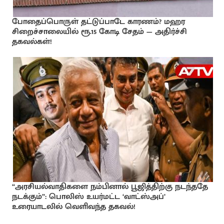
போதைப்பொருள் தட்டுப்பாடே காரணம்? மஹர
சிறைச்சாலையில் ரூ.15 கோடி சேதம் — அதிர்ச்சி
தகவல்கள்!
“அரசியல்வாதிகளை நம்பினால் பூஜித்திற்கு நடந்ததே
நடக்கும்”: பொலிஸ் உயர்மட்ட ‘வாட்ஸ்அப்’
உரையாடலில் வெளிவந்த தகவல்!