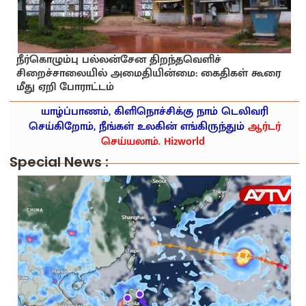
நீர்கொழும்பு பல்லன்சேன திறந்தவெளிச்
சிறைச்சாலையில் அமைதியின்மை: கைதிகள் கூரை
மீது ஏறி போராட்டம்
யாழ்ப்பாணம், கிளிநொச்சிக்கு நாம் டெலிவரி
செய்கிறோம், நீங்கள் உலகின் எங்கிருந்தும்
ஆர்டர்
செய்யலாம். Hi2world
Special News :