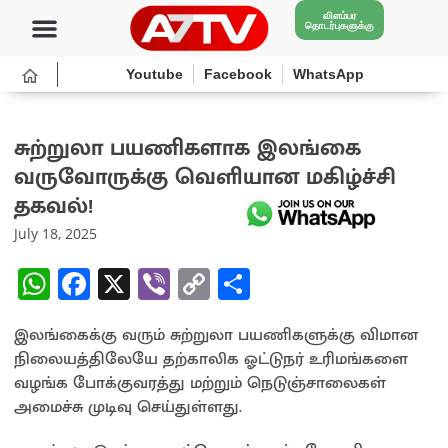
விளம்பர
தொடர்புகளுக்கு
Youtube
Facebook
WhatsApp
சுற்றுலா பயணிகளாக இலங்கை
வருவோருக்கு வெளியான மகிழ்ச்சி
தகவல்!
July 18, 2025
W
Fa
X
Vi
C
S
h
ce
b
o
h
இலங்கைக்கு வரும் சுற்றுலா பயணிகளுக்கு விமான
at
b
er
py
ar
நிலையத்திலேயே தற்காலிக ஓட்டுநர் உரிமங்களை
sA
o
Li
e
வழங்க போக்குவரத்து மற்றும் நெடுஞ்சாலைகள்
p
o
n
அமைச்சு முடிவு செய்துள்ளது.
p
k
k