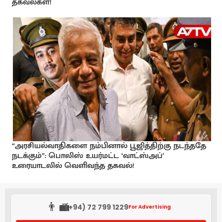
தகவல்கள்!
“அரசியல்வாதிகளை நம்பினால் பூஜித்திற்கு நடந்ததே
நடக்கும்”: பொலிஸ் உயர்மட்ட ‘வாட்ஸ்அப்’
உரையாடலில் வெளிவந்த தகவல்!
👨‍💼
(+94) 72 799 1229
For Advertising