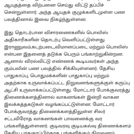
ஆயுதத்தை விற்பனை செய்து விட்டு தப்பிச்
சென்றுள்ளார். அந்த ஆயுதக் குழுக்களிடமுள்ள பண
பலத்தினால் இவை நிகழ்ந்துள்ளன.
இது தொடர்பான விசாரணைகளில் பொலிஸ்
அதிகாரிகளின் தொடர்பு வெளிப்பட்டுள்ளது.
இராணுவம்,கடற்படை,விமானப்படை மற்றும் பொலிஸ்
என்பன இதனைத் தடுக்க பெரும் பங்காற்றுகின்றன.
ஆனால் விரல்விட்டு எண்ணக் கூடியவர்கள் அந்த
கும்பலின் பண பலத்தில் சிக்கியுள்ளனர். தேசிய
பாதுகாப்பு, பொதுமக்களின் பாதுகாப்பு மற்றும்
அதற்காக உருவாக்கப்பட்ட நிறுவனங்களுக்குள் கருப்பு
ஆட்சி உருவாக்கப்பட்டுள்ளது. மோட்டார் போக்குவரத்து
திணைக்களத்தினால் வாகனங்கள் இன்றி வாகன
இலக்கத்தகடுகள் வழங்கப்பட்டுள்ளன. மோட்டார்
போக்குவரத்து திணைக்களத்திலுள்ள சிலர்
சட்டவிரோத வாகனங்கள் பாவனைக்கு வர
பங்களித்துள்ளனர். குடிவரவு குடியகல்வு திணைக்களம்
தேசிய பாதுகாப்பிற்காக பங்களிக்கும் நிறுவனம்.