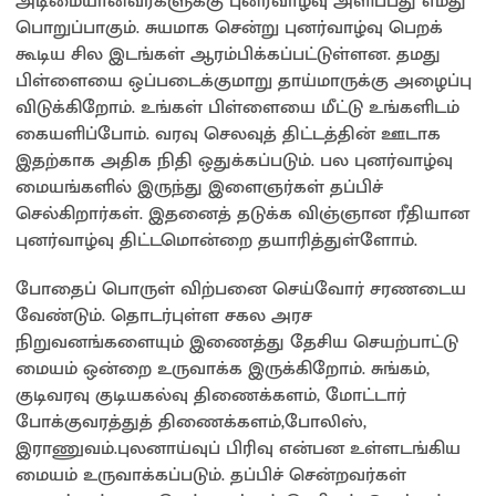
அடிமையானவர்களுக்கு புனர்வாழ்வு அளிப்பது எமது
பொறுப்பாகும். சுயமாக சென்று புனர்வாழ்வு பெறக்
கூடிய சில இடங்கள் ஆரம்பிக்கப்பட்டுள்ளன. தமது
பிள்ளையை ஒப்படைக்குமாறு தாய்மாருக்கு அழைப்பு
விடுக்கிறோம். உங்கள் பிள்ளையை மீட்டு உங்களிடம்
கையளிப்போம். வரவு செலவுத் திட்டத்தின் ஊடாக
இதற்காக அதிக நிதி ஒதுக்கப்படும். பல புனர்வாழ்வு
மையங்களில் இருந்து இளைஞர்கள் தப்பிச்
செல்கிறார்கள். இதனைத் தடுக்க விஞ்ஞான ரீதியான
புனர்வாழ்வு திட்டமொன்றை தயாரித்துள்ளோம்.
போதைப் பொருள் விற்பனை செய்வோர் சரணடைய
வேண்டும். தொடர்புள்ள சகல அரச
நிறுவனங்களையும் இணைத்து தேசிய செயற்பாட்டு
மையம் ஒன்றை உருவாக்க இருக்கிறோம். சுங்கம்,
குடிவரவு குடியகல்வு திணைக்களம், மோட்டார்
போக்குவரத்துத் திணைக்களம்,போலிஸ்,
இராணுவம்.புலனாய்வுப் பிரிவு என்பன உள்ளடங்கிய
மையம் உருவாக்கப்படும். தப்பிச் சென்றவர்கள்