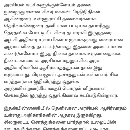
அரசியல் கட்சிகளுக்குள்ளேயும் அவை
நுழைந்துள்ளன. சிலர் மக்கள் பிரதிநிதிகள்
ஆகின்றனர். உள்ளுராட்சி தலைவர்களாக
தெரிவாகின்றனர். தனியான பட்டியல் தயாரித்து
தேர்தலில் போட்டியிட சிலர் தயாராகி இருந்தனர்.
ஆட்சி அதிகாரம் ,எம்.பிகள் உருவாக்குவது வரையான
ஆரம்ப விதை நடப்பட்டுள்ளது. இதனை அடையாளங்
கண்டுள்ளோம். இந்த நிலை தானாக உருவானதல்ல.
நீண்ட காலமாக அரசியல் மற்றும் சில அரச
அதிகாரிகளின் ஆசிர்வாதத்துடன் தான் இது
உருவானது. பிரஜைகள் அச்சத்துடன் உள்ளனர். சில
வர்த்தகர்கள் இதிலிருந்து ஒதுங்க
அஞ்சுகின்றனர்.போதைப் பொருள் விற்பனை
செய்வதில் இருந்து ஒதுங்கினால் சுடப்படுகின்றனர்.
இதன்பின்னணியில் தெளிவான அரசியல் ஆசிர்வாதம்
உள்ளது.அதிகாரிகளின் ஆதரவு இருக்கிறது.
சிலருடைய சொத்துக்களை பார்த்தால் உழைப்பின்
ஊடாக இந்தளவு சொத்துக்களை ஈட்ட முடியாது.