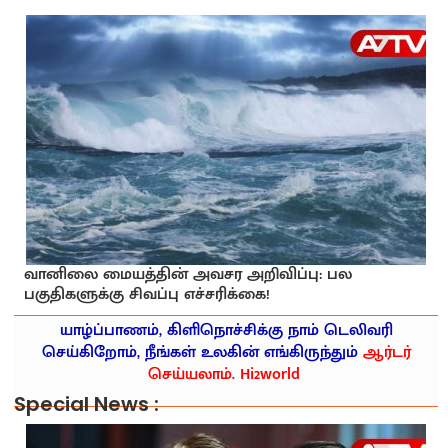
வானிலை மையத்தின் அவசர அறிவிப்பு: பல
பகுதிகளுக்கு சிவப்பு எச்சரிக்கை!
யாழ்ப்பாணம், கிளிநொச்சிக்கு நாம் டெலிவரி
செய்கிறோம், நீங்கள் உலகின் எங்கிருந்தும்
ஆர்டர்
செய்யலாம். Hi2world
Special News :