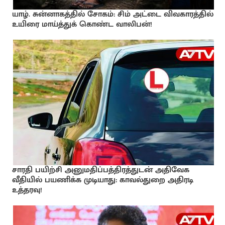
யாழ். சுன்னாகத்தில் சோகம்: சிம் அட்டை விவகாரத்தில்
உயிரை மாய்த்துக் கொண்ட வாலிபன்!
சாரதி பயிற்சி அனுமதிப்பத்திரத்துடன் அதிவேக
வீதியில் பயணிக்க முடியாது: காவல்துறை அதிரடி
உத்தரவு!