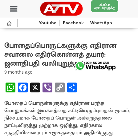
விளம்பர
தொடர்புகளுக்கு
Youtube
Facebook
WhatsApp
போதைப்பொருட்களுக்கு எதிரான
சவாலை எதிர்கொள்ளத் தயார்:
ஜனாதிபதி வலியுறுத்தல்
9 months ago
W
Fa
X
Vi
C
S
h
ce
b
o
h
போதைப் பொருள்களுக்கு எதிரான பரந்த
at
b
er
py
ar
பொதுமக்கள் இயக்கத்தை கட்டியெழுப்புவதன் மூலம்,
sA
o
Li
e
நிச்சயமாக போதைப் பொருள் அச்சுறுத்தலை
p
o
n
நாட்டிலிருந்து முற்றாக ஒழித்து, எதிர்கால
சந்ததியினரையும் சமூகத்தையும் அதிலிருந்து
p
k
k