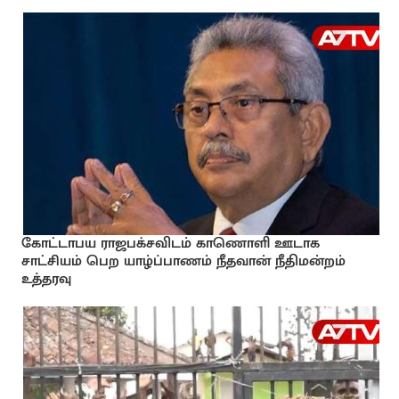
கோட்டாபய ராஜபக்சவிடம் காணொளி ஊடாக
சாட்சியம் பெற யாழ்ப்பாணம் நீதவான் நீதிமன்றம்
உத்தரவு