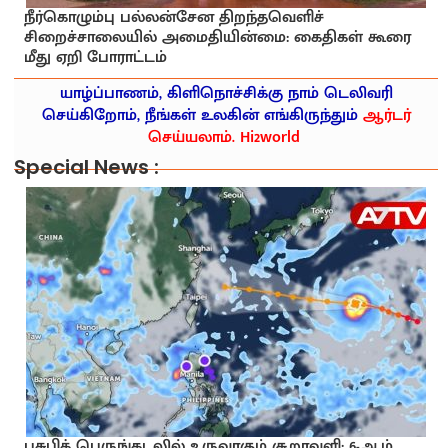
நீர்கொழும்பு பல்லன்சேன திறந்தவெளிச்
சிறைச்சாலையில் அமைதியின்மை: கைதிகள் கூரை
மீது ஏறி போராட்டம்
யாழ்ப்பாணம், கிளிநொச்சிக்கு நாம் டெலிவரி
செய்கிறோம், நீங்கள் உலகின் எங்கிருந்தும்
ஆர்டர்
செய்யலாம். Hi2world
Special News :
பசுபிக் பெருங்கடலில் உருவாகும் சூறாவளி: 6-ஆம்