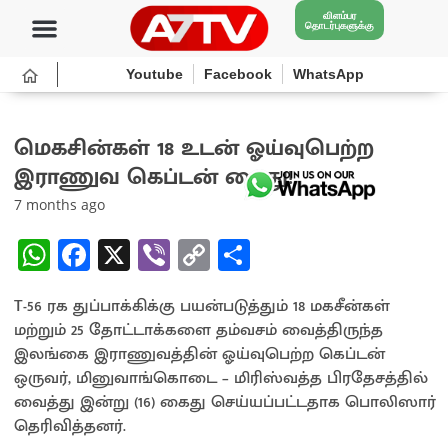
விளம்பர
தொடர்புகளுக்கு
Youtube
Facebook
WhatsApp
மெகசின்கள் 18 உடன் ஓய்வுபெற்ற
இராணுவ கெப்டன் கைது!
7 months ago
W
Fa
X
Vi
C
S
h
ce
b
o
h
T-56 ரக துப்பாக்கிக்கு பயன்படுத்தும் 18 மகசீன்கள்
at
b
er
py
ar
மற்றும் 25 தோட்டாக்களை தம்வசம் வைத்திருந்த
sA
o
Li
e
இலங்கை இராணுவத்தின் ஓய்வுபெற்ற கெப்டன்
p
o
n
ஒருவர், மினுவாங்கொடை – மிரிஸ்வத்த பிரதேசத்தில்
வைத்து இன்று (16) கைது செய்யப்பட்டதாக பொலிஸார்
p
k
k
தெரிவித்தனர்.