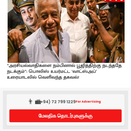
“அரசியல்வாதிகளை நம்பினால் பூஜித்திற்கு நடந்ததே
நடக்கும்”: பொலிஸ் உயர்மட்ட ‘வாட்ஸ்அப்’
உரையாடலில் வெளிவந்த தகவல்!
👨‍💼
(+94) 72 799 1229
For Advertising
மேலதிக தொடர்புகளுக்கு