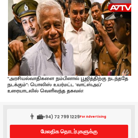
“அரசியல்வாதிகளை நம்பினால் பூஜித்திற்கு நடந்ததே
நடக்கும்”: பொலிஸ் உயர்மட்ட ‘வாட்ஸ்அப்’
உரையாடலில் வெளிவந்த தகவல்!
👨‍💼
(+94) 72 799 1229
For Advertising
மேலதிக தொடர்புகளுக்கு