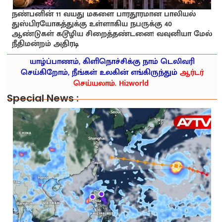
நண்பனின் 11 வயது மகளை பாரதூரமான பாலியல்
துஸ்பிரயோகத்துக்கு உள்ளாகிய நபருக்கு 40
ஆண்டுகள் கடூழிய சிறைத்தண்டனை! வவுனியா மேல்
நீதிமன்றம் அதிரடி
யாழ்ப்பாணம், கிளிநொச்சிக்கு நாம் டெலிவரி
செய்கிறோம், நீங்கள் உலகின் எங்கிருந்தும்
ஆர்டர்
செய்யலாம். Hi2world
Special News :