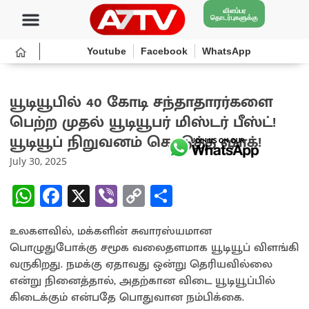
விளம்பர
தொடர்புகளுக்கு
Youtube
Facebook
WhatsApp
யூடியூபில் 40 கோடி சந்தாதாரர்களை
பெற்ற முதல் யூடியூபர் மிஸ்டர் பீஸ்ட்!
யூடியூப் நிறுவனம் கொடுத்த ஷாக்!
July 30, 2025
W
Fa
X
Vi
C
S
h
ce
b
o
h
உலகளவில், மக்களின் சுவாரஸ்யமான
at
b
er
py
ar
பொழுதுபோக்கு சமூக வலைதளமாக யூடியூப் விளங்கி
sA
o
Li
e
வருகிறது. நமக்கு ஏதாவது ஒன்று தெரியவில்லை
p
o
n
என்று நினைத்தால், அதற்கான விடை யூடியூப்பில்
கிடைக்கும் என்பதே பொதுவான நம்பிக்கை.
p
k
k