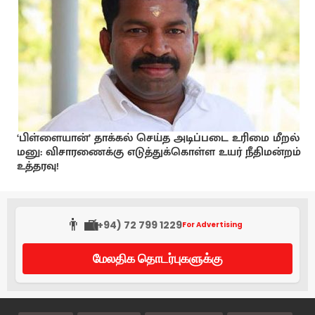
‘பிள்ளையான்’ தாக்கல் செய்த அடிப்படை உரிமை மீறல்
மனு: விசாரணைக்கு எடுத்துக்கொள்ள உயர் நீதிமன்றம்
உத்தரவு!
👨‍💼
(+94) 72 799 1229
For Advertising
மேலதிக தொடர்புகளுக்கு