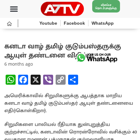
விளம்பர
தொடர்புகளுக்கு
Youtube
Facebook
WhatsApp
கனடா வாழ் தமிழ் குடும்பஸ்தருக்கு
ஆயுள் தண்டனை விதிப்பு!
6 months ago
W
Fa
X
Vi
C
S
h
ce
b
o
h
அமெரிக்காவில் சிறுமிகளுக்கு ஆபத்தாக மாறிய
at
b
er
py
ar
கனடா வாழ் தமிழ் குடும்பஸ்தர் ஆயுள் தண்டனையை
sA
o
Li
e
எதிர்கொள்கிறார்.
p
o
n
சிறுமிகளை பாலியல் ரீதியாக துன்புறுத்திய
p
k
k
குற்றச்சாட்டில், கனடாவின் ரொரன்ரோவில் வசிக்கும் 40
வயதான ரமணன் பத்மநாதன் குற்றவாளியாக