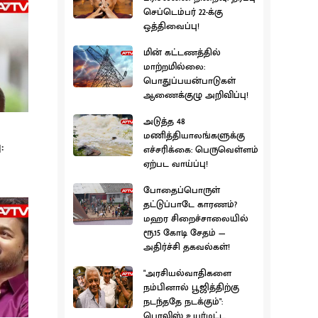
செப்டெம்பர் 22-க்கு
ஒத்திவைப்பு!
மின் கட்டணத்தில்
மாற்றமில்லை:
பொதுப்பயன்பாடுகள்
ஆணைக்குழு அறிவிப்பு!
அடுத்த 48
மணித்தியாலங்களுக்கு
:
எச்சரிக்கை: பெருவெள்ளம்
ஏற்பட வாய்ப்பு!
போதைப்பொருள்
தட்டுப்பாடே காரணம்?
மஹர சிறைச்சாலையில்
ரூ.15 கோடி சேதம் —
அதிர்ச்சி தகவல்கள்!
"அரசியல்வாதிகளை
நம்பினால் பூஜித்திற்கு
நடந்ததே நடக்கும்":
பொலிஸ் உயர்மட்ட