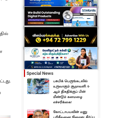
தில்
ன
Special News
்டது.
பசுபிக் பெருங்கடலில்
உருவாகும் சூறாவளி: 6-
ஆம் திகதிக்குப் பின்
ய
மீண்டும் கனமழை
எச்சரிக்கை!
கோட்டாபயவின் மனு
பரிசீலனை நிறைவு: தீர்ப்பு