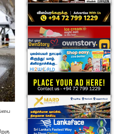
ப்பை
ிறகு