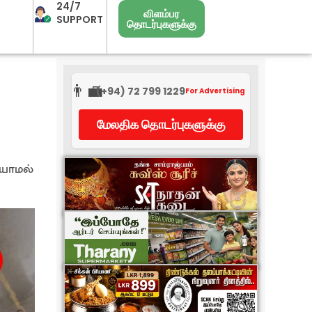
24/7
விளம்பர
SUPPORT
தொடர்புகளுக்கு
👨‍💼
(+94) 72 799 1229
For Advertising
மேலதிக தொடர்புகளுக்கு
ியாமல்