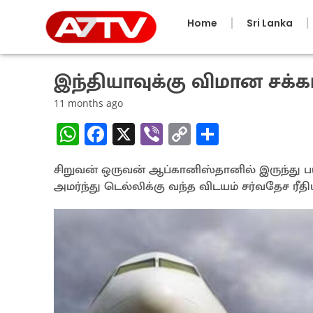
Home
Sri Lanka
இந்தியாவுக்கு விமான சக்கர
11 months ago
W
Fa
X
Vi
C
S
h
ce
b
o
h
சிறுவன் ஒருவன் ஆப்கானிஸ்தானில் இருந்து பய
at
b
er
py
ar
அமர்ந்து டெல்லிக்கு வந்த விடயம் சர்வதேச ரீத
sA
o
Li
e
p
o
n
p
k
k