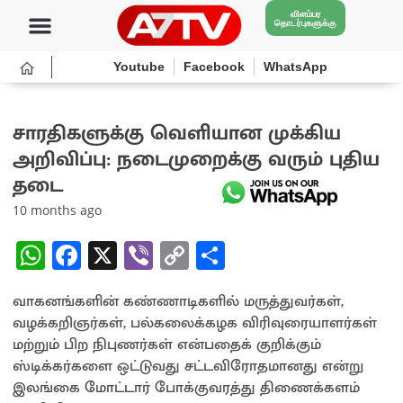
விளம்பர
தொடர்புகளுக்கு
Youtube
Facebook
WhatsApp
சாரதிகளுக்கு வெளியான முக்கிய
அறிவிப்பு: நடைமுறைக்கு வரும் புதிய
தடை
10 months ago
W
Fa
X
Vi
C
S
h
ce
b
o
h
வாகனங்களின் கண்ணாடிகளில் மருத்துவர்கள்,
at
b
er
py
ar
வழக்கறிஞர்கள், பல்கலைக்கழக விரிவுரையாளர்கள்
sA
o
Li
e
மற்றும் பிற நிபுணர்கள் என்பதைக் குறிக்கும்
p
o
n
ஸ்டிக்கர்களை ஒட்டுவது சட்டவிரோதமானது என்று
இலங்கை மோட்டார் போக்குவரத்து திணைக்களம்
p
k
k