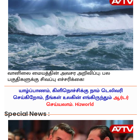
வானிலை மையத்தின் அவசர அறிவிப்பு: பல
பகுதிகளுக்கு சிவப்பு எச்சரிக்கை!
யாழ்ப்பாணம், கிளிநொச்சிக்கு நாம் டெலிவரி
செய்கிறோம், நீங்கள் உலகின் எங்கிருந்தும்
ஆர்டர்
செய்யலாம். Hi2world
Special News :