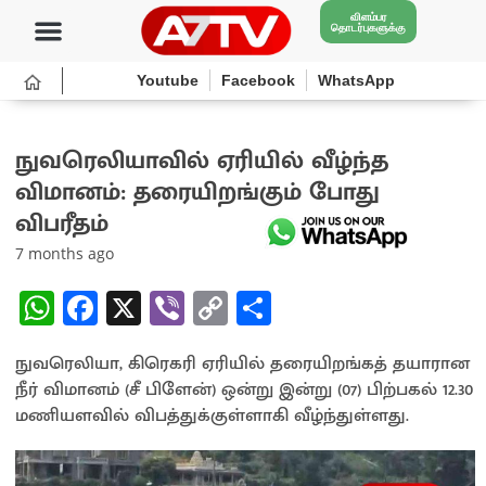
விளம்பர
தொடர்புகளுக்கு
Youtube
Facebook
WhatsApp
நுவரெலியாவில் ஏரியில் வீழ்ந்த
விமானம்: தரையிறங்கும் போது
விபரீதம்
7 months ago
W
Fa
X
Vi
C
S
h
ce
b
o
h
நுவரெலியா, கிரெகரி ஏரியில் தரையிறங்கத் தயாரான
at
b
er
py
ar
நீர் விமானம் (சீ பிளேன்) ஒன்று இன்று (07) பிற்பகல் 12.30
sA
o
Li
e
மணியளவில் விபத்துக்குள்ளாகி வீழ்ந்துள்ளது.
p
o
n
p
k
k