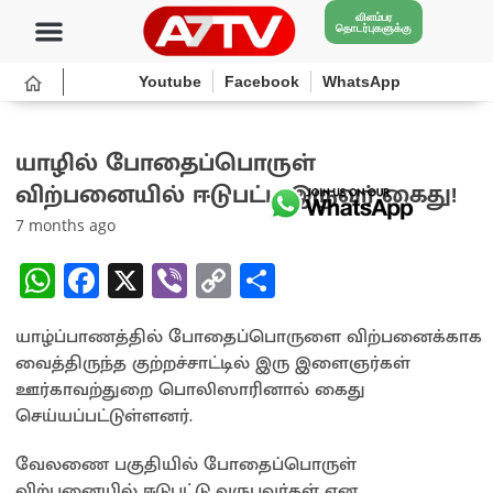
விளம்பர
தொடர்புகளுக்கு
Youtube
Facebook
WhatsApp
யாழில் போதைப்பொருள்
விற்பனையில் ஈடுபட்ட இருவர் கைது!
7 months ago
W
Fa
X
Vi
C
S
h
ce
b
o
h
யாழ்ப்பாணத்தில் போதைப்பொருளை விற்பனைக்காக
at
b
er
py
ar
வைத்திருந்த குற்றச்சாட்டில் இரு இளைஞர்கள்
sA
o
Li
e
ஊர்காவற்துறை பொலிஸாரினால் கைது
p
o
n
செய்யப்பட்டுள்ளனர்.
p
k
k
வேலணை பகுதியில் போதைப்பொருள்
விற்பனையில் ஈடுபட்டு வருபவர்கள் என