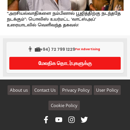
“அரசியல்வாதிகளை நம்பினால் பூஜித்திற்கு நடந்ததே
நடக்கும்”: பொலிஸ் உயர்மட்ட ‘வாட்ஸ்அப்’
உரையாடலில் வெளிவந்த தகவல்!
👨‍💼
(+94) 72 799 1229
For Advertising
மேலதிக தொடர்புகளுக்கு
About us
Contact Us
Privacy Policy
User Policy
Cookie Policy