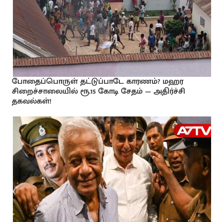
போதைப்பொருள் தட்டுப்பாடே காரணம்? மஹர
சிறைச்சாலையில் ரூ.15 கோடி சேதம் — அதிர்ச்சி
தகவல்கள்!