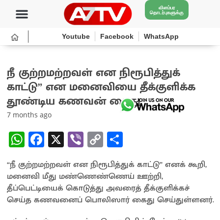
விளம்பர
தொடர்புகளுக்கு
Youtube
Facebook
WhatsApp
நீ குற்றமற்றவள் என நிரூபித்துக்
காட்டு” என மனைவியை தீக்குளிக்க
தூண்டிய கணவன் கைது
7 months ago
W
Fa
X
Vi
C
S
h
ce
b
o
h
“நீ குற்றமற்றவள் என நிரூபித்துக் காட்டு” எனக் கூறி,
at
b
er
py
ar
மனைவி மீது மண்ணெண்ணெய் ஊற்றி,
sA
o
Li
e
தீப்பெட்டியைக் கொடுத்து அவரைத் தீக்குளிக்கச்
p
o
n
செய்த கணவனைப் பொலிஸார் கைது செய்துள்ளனர்.
p
k
k