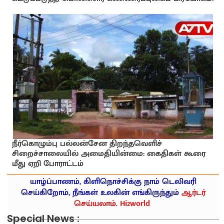
நீர்கொழும்பு பல்லன்சேன திறந்தவெளிச்
சிறைச்சாலையில் அமைதியின்மை: கைதிகள் கூரை
மீது ஏறி போராட்டம்
யாழ்ப்பாணம், கிளிநொச்சிக்கு நாம் டெலிவரி
செய்கிறோம், நீங்கள் உலகின் எங்கிருந்தும்
ஆர்டர்
செய்யலாம். Hi2world
Special News :