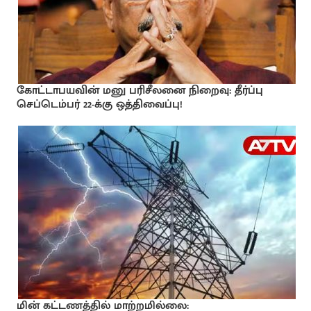
கோட்டாபயவின் மனு பரிசீலனை நிறைவு: தீர்ப்பு
செப்டெம்பர் 22-க்கு ஒத்திவைப்பு!
மின் கட்டணத்தில் மாற்றமில்லை: