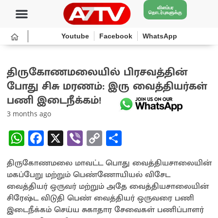
விளம்பர
தொடர்புகளுக்கு
Youtube
Facebook
WhatsApp
திருகோணமலையில் பிரசவத்தின்
போது சிசு மரணம்: இரு வைத்தியர்கள்
பணி இடைநீக்கம்!
3 months ago
W
Fa
X
Vi
C
S
h
ce
b
o
h
திருகோணமலை மாவட்ட பொது வைத்தியசாலையின்
at
b
er
py
ar
மகப்பேறு மற்றும் பெண்ணோயியல் விசேட
sA
o
Li
e
வைத்தியர் ஒருவர் மற்றும் அதே வைத்தியசாலையின்
p
o
n
சிரேஷ்ட விடுதி பெண் வைத்தியர் ஒருவரை பணி
இடைநீக்கம் செய்ய சுகாதார சேவைகள் பணிப்பாளர்
p
k
k