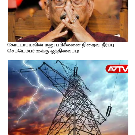
கோட்டாபயவின் மனு பரிசீலனை நிறைவு: தீர்ப்பு
செப்டெம்பர் 22-க்கு ஒத்திவைப்பு!