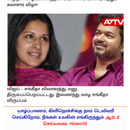
கலாசார விழா!
விஜய் – சங்கீதா விவாகரத்து மனு
திரும்பப்பெறப்பட்டது: இணைந்து வாழ சங்கீதா
விருப்பம்
யாழ்ப்பாணம், கிளிநொச்சிக்கு நாம் டெலிவரி
செய்கிறோம், நீங்கள் உலகின் எங்கிருந்தும்
ஆர்டர்
செய்யலாம். Hi2world