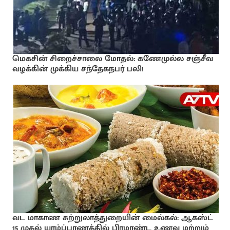
மெகசின் சிறைச்சாலை மோதல்: கணேமுல்ல சஞ்சீவ
வழக்கின் முக்கிய சந்தேகநபர் பலி!
வட மாகாண சுற்றுலாத்துறையின் மைல்கல்: ஆகஸ்ட்
15 முதல் யாழ்ப்பாணத்தில் பிரமாண்ட உணவு மற்றும்