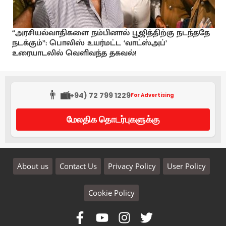
“அரசியல்வாதிகளை நம்பினால் பூஜித்திற்கு நடந்ததே
நடக்கும்”: பொலிஸ் உயர்மட்ட ‘வாட்ஸ்அப்’
உரையாடலில் வெளிவந்த தகவல்!
👨‍💼
(+94) 72 799 1229
For Advertising
மேலதிக தொடர்புகளுக்கு
About us
Contact Us
Privacy Policy
User Policy
Cookie Policy