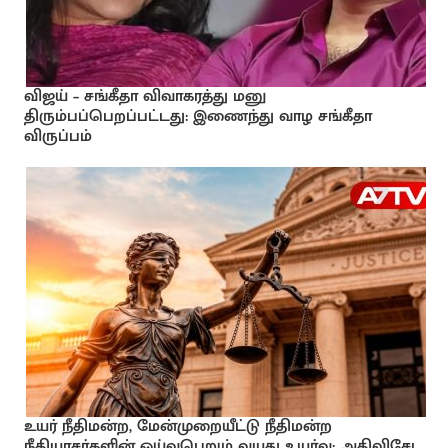
விஜய் – சங்கீதா விவாகரத்து மனு
திரும்பப்பெறப்பட்டது: இணைந்து வாழ சங்கீதா
விருப்பம்
உயர் நீதிமன்ற, மேன்முறையீட்டு நீதிமன்ற
நீதியரசர்களின் ஓய்வுபெறும் வயது உயர்வு: அதிவிசேட