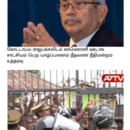
கோட்டாபய ராஜபக்சவிடம் காணொளி ஊடாக
சாட்சியம் பெற யாழ்ப்பாணம் நீதவான் நீதிமன்றம்
உத்தரவு