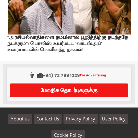
“அரசியல்வாதிகளை நம்பினால் பூஜித்திற்கு நடந்ததே
நடக்கும்”: பொலிஸ் உயர்மட்ட ‘வாட்ஸ்அப்’
உரையாடலில் வெளிவந்த தகவல்!
👨‍💼
(+94) 72 799 1229
For Advertising
மேலதிக தொடர்புகளுக்கு
About us
Contact Us
Privacy Policy
User Policy
Cookie Policy