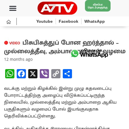
விளம்பர
தொடர்புகளுக்கு
Youtube
Facebook
WhatsApp
பிசுபிசுத்துப் போன ஹர்த்தால் –
🔴 VIDEO
முல்லைத்தீவு, அம்பாறையிலும் வழமை
12 months ago
W
Fa
X
Vi
C
S
h
ce
b
o
h
வடக்கு மற்றும் கிழக்கில் இன்று முழு கதவடைப்பு
at
b
er
py
ar
போராட்டத்திற்கு அழைப்பு விடுக்கப்பட்டிருந்த
sA
o
Li
e
நிலையில், முல்லைத்தீவு மற்றும் அம்பாறை ஆகிய
p
o
n
பகுதிகளும் வழமைப் போல் இயங்குவதாக
தெரிவிக்கப்பட்டுள்ளது.
p
k
k
வடக்கில் அதிகரித்த இராணுவ பிரசன்னத்திற்கு