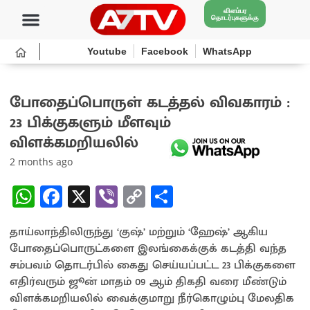
விளம்பர
தொடர்புகளுக்கு
Youtube
Facebook
WhatsApp
போதைப்பொருள் கடத்தல் விவகாரம் :
23 பிக்குகளும் மீளவும்
விளக்கமறியலில்
2 months ago
W
Fa
X
Vi
C
S
h
ce
b
o
h
தாய்லாந்திலிருந்து ‘குஷ்’ மற்றும் ‘ஹேஷ்’ ஆகிய
at
b
er
py
ar
போதைப்பொருட்களை இலங்கைக்குக் கடத்தி வந்த
sA
o
Li
e
சம்பவம் தொடர்பில் கைது செய்யப்பட்ட 23 பிக்குகளை
p
o
n
எதிர்வரும் ஜூன் மாதம் 09 ஆம் திகதி வரை மீண்டும்
விளக்கமறியலில் வைக்குமாறு நீர்கொழும்பு மேலதிக
p
k
k