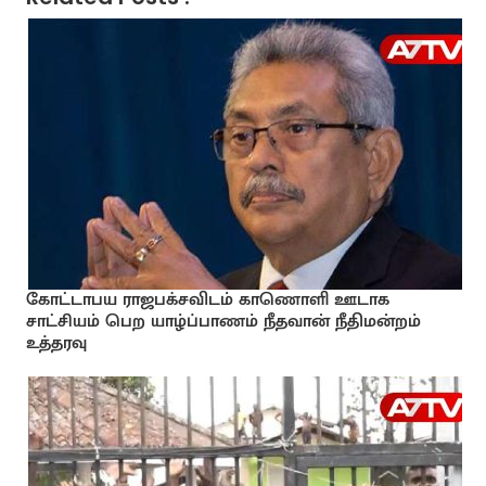
கோட்டாபய ராஜபக்சவிடம் காணொளி ஊடாக
சாட்சியம் பெற யாழ்ப்பாணம் நீதவான் நீதிமன்றம்
உத்தரவு