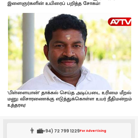
இளைஞர்களின் உயிரைப் பறித்த சோகம்!
‘பிள்ளையான்’ தாக்கல் செய்த அடிப்படை உரிமை மீறல்
மனு: விசாரணைக்கு எடுத்துக்கொள்ள உயர் நீதிமன்றம்
உத்தரவு!
👨‍💼
(+94) 72 799 1229
For Advertising