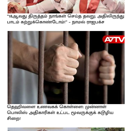
“18ஆவது திருத்தம் நாங்கள் செய்த தவறு; அதிலிருந்து
பாடம் கற்றுக்கொண்டோம்!” – நாமல் ராஜபக்ச
தெஹிவளை உணவகக் கொள்ளை: முன்னாள்
பொலிஸ் அதிகாரிகள் உட்பட மூவருக்குக் கடூழிய
சிறை!