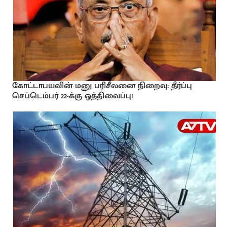
கோட்டாபயவின் மனு பரிசீலனை நிறைவு: தீர்ப்பு
செப்டெம்பர் 22-க்கு ஒத்திவைப்பு!