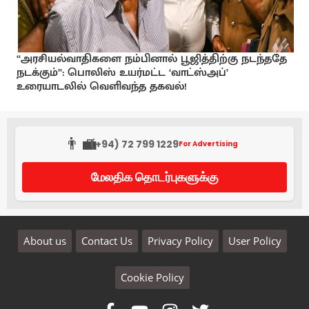
“அரசியல்வாதிகளை நம்பினால் பூஜித்திற்கு நடந்ததே
நடக்கும்”: பொலிஸ் உயர்மட்ட ‘வாட்ஸ்அப்’
உரையாடலில் வெளிவந்த தகவல்!
👨‍💼
(+94) 72 799 1229
For Advertising
மேலதிக தொடர்புகளுக்கு
About us
Contact Us
Privacy Policy
User Policy
Cookie Policy