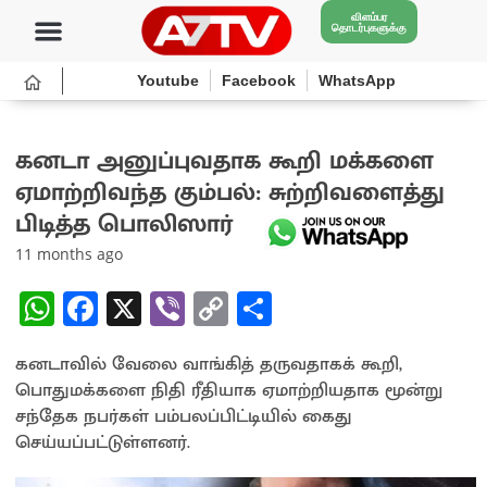
விளம்பர
தொடர்புகளுக்கு
Youtube
Facebook
WhatsApp
கனடா அனுப்புவதாக கூறி மக்களை
ஏமாற்றிவந்த கும்பல்: சுற்றிவளைத்து
பிடித்த பொலிஸார்
11 months ago
W
Fa
X
Vi
C
S
h
ce
b
o
h
கனடாவில் வேலை வாங்கித் தருவதாகக் கூறி,
at
b
er
py
ar
பொதுமக்களை நிதி ரீதியாக ஏமாற்றியதாக மூன்று
sA
o
Li
e
சந்தேக நபர்கள் பம்பலப்பிட்டியில் கைது
p
o
n
செய்யப்பட்டுள்ளனர்.
p
k
k