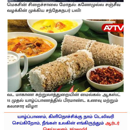
மெகசின் சிறைச்சாலை மோதல்: கணேமுல்ல சஞ்சீவ
வழக்கின் முக்கிய சந்தேகநபர் பலி!
வட மாகாண சுற்றுலாத்துறையின் மைல்கல்: ஆகஸ்ட்
15 முதல் யாழ்ப்பாணத்தில் பிரமாண்ட உணவு மற்றும்
கலாசார விழா!
யாழ்ப்பாணம், கிளிநொச்சிக்கு நாம் டெலிவரி
செய்கிறோம், நீங்கள் உலகின் எங்கிருந்தும்
ஆர்டர்
செய்யலாம். Hi2world