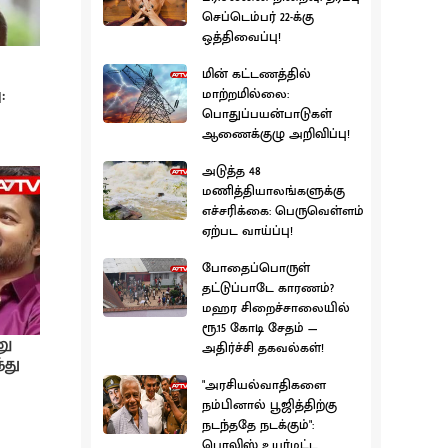
செப்டெம்பர் 22-க்கு
ஒத்திவைப்பு!
மின் கட்டணத்தில்
:
மாற்றமில்லை:
பொதுப்பயன்பாடுகள்
ஆணைக்குழு அறிவிப்பு!
அடுத்த 48
மணித்தியாலங்களுக்கு
எச்சரிக்கை: பெருவெள்ளம்
ஏற்பட வாய்ப்பு!
போதைப்பொருள்
தட்டுப்பாடே காரணம்?
மஹர சிறைச்சாலையில்
ரூ.15 கோடி சேதம் —
னு
அதிர்ச்சி தகவல்கள்!
்து
"அரசியல்வாதிகளை
நம்பினால் பூஜித்திற்கு
நடந்ததே நடக்கும்":
பொலிஸ் உயர்மட்ட