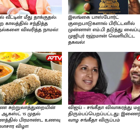
வீட்டின் மீது தாக்குதல்:
இலங்கை பாஸ்போர்ட்
ற காலத்தில் சந்தித்த
குறைபாடுகளால் பிரிட்டனில்
்தல்களை விவரித்த நாமல்!
முன்னாள் எம்.பி தடுத்து வைப்பு
முஜிபுர் ரஹ்மான் வெளியிட்ட
தகவல்!
ண சுற்றுலாத்துறையின்
விஜய் – சங்கீதா விவாகரத்து ம
 ஆகஸ்ட் 15 முதல்
திரும்பப்பெறப்பட்டது: இணைந
ாணத்தில் பிரமாண்ட உணவு
வாழ சங்கீதா விருப்பம்
கலாசார விழா!