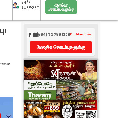
24/7
விளம்பர
SUPPORT
தொடர்புகளுக்கு
ு!
👨‍💼
(+94) 72 799 1229
For Advertising
மேலதிக தொடர்புகளுக்கு
 காலை