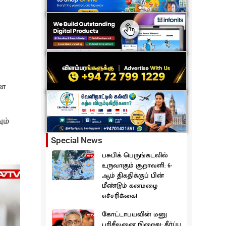
ான
ம்
Special News
பசுபிக் பெருங்கடலில்
உருவாகும் சூறாவளி: 6-
ஆம் திகதிக்குப் பின்
மீண்டும் கனமழை
எச்சரிக்கை!
கோட்டாபயவின் மனு
பரிசீலனை நிறைவு: தீர்ப்பு