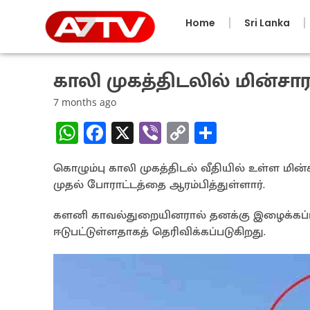
Home
Sri Lanka
காலி முகத்திடலில் மின்சாரக
7 months ago
W
Fa
X
Vi
C
S
h
ce
b
o
h
கொழும்பு காலி முகத்திடல் வீதியில் உள்ள மின்
at
b
er
py
ar
முதல் போராட்டத்தை ஆரம்பித்துள்ளார்.
sA
o
Li
e
p
o
n
களனி காவல்துறையினரால் தனக்கு இழைக்கப்பட்
ஈடுபட்டுள்ளதாகத் தெரிவிக்கப்படுகிறது.
p
k
k