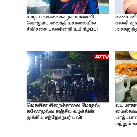
யாழ். பல்கலைக்கழக மாணவி
லண்டனில் 
கொழும்பு வைத்தியசாலையில்
கல்வி கற்
சிகிச்சை பலனின்றி உயிரிழப்பு!
அச்சுறுத
மெகசின் சிறைச்சாலை மோதல்:
வட மாகா
கணேமுல்ல சஞ்சீவ வழக்கின்
மைல்கல்:
முக்கிய சந்தேகநபர் பலி!
யாழ்ப்ப
மற்றும் 