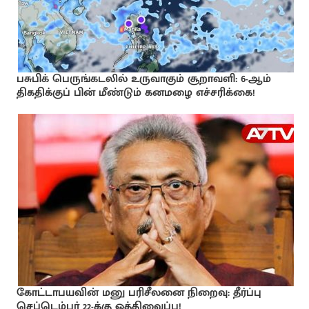
பசுபிக் பெருங்கடலில் உருவாகும் சூறாவளி: 6-ஆம்
திகதிக்குப் பின் மீண்டும் கனமழை எச்சரிக்கை!
கோட்டாபயவின் மனு பரிசீலனை நிறைவு: தீர்ப்பு
செப்டெம்பர் 22-க்கு ஒத்திவைப்பு!