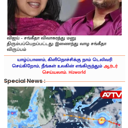
விஜய் – சங்கீதா விவாகரத்து மனு
திரும்பப்பெறப்பட்டது: இணைந்து வாழ சங்கீதா
விருப்பம்
யாழ்ப்பாணம், கிளிநொச்சிக்கு நாம் டெலிவரி
செய்கிறோம், நீங்கள் உலகின் எங்கிருந்தும்
ஆர்டர்
செய்யலாம். Hi2world
Special News :