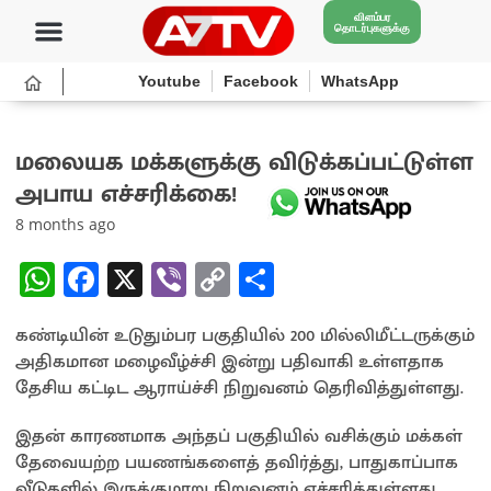
விளம்பர
தொடர்புகளுக்கு
Youtube
Facebook
WhatsApp
மலையக மக்களுக்கு விடுக்கப்பட்டுள்ள
அபாய எச்சரிக்கை!
8 months ago
W
Fa
X
Vi
C
S
h
ce
b
o
h
கண்டியின் உடுதும்பர பகுதியில் 200 மில்லிமீட்டருக்கும்
at
b
er
py
ar
அதிகமான மழைவீழ்ச்சி இன்று பதிவாகி உள்ளதாக
sA
o
Li
e
தேசிய கட்டிட ஆராய்ச்சி நிறுவனம் தெரிவித்துள்ளது.
p
o
n
இதன் காரணமாக அந்தப் பகுதியில் வசிக்கும் மக்கள்
p
k
k
தேவையற்ற பயணங்களைத் தவிர்த்து, பாதுகாப்பாக
வீடுகளில் இருக்குமாறு நிறுவனம் எச்சரித்துள்ளது.