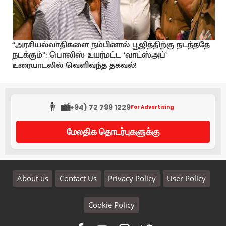
“அரசியல்வாதிகளை நம்பினால் பூஜித்திற்கு நடந்ததே
நடக்கும்”: பொலிஸ் உயர்மட்ட ‘வாட்ஸ்அப்’
உரையாடலில் வெளிவந்த தகவல்!
👨‍💼
(+94) 72 799 1229
For Advertising
மேலதிக தொடர்புகளுக்கு
About us
Contact Us
Privacy Policy
User Policy
Cookie Policy