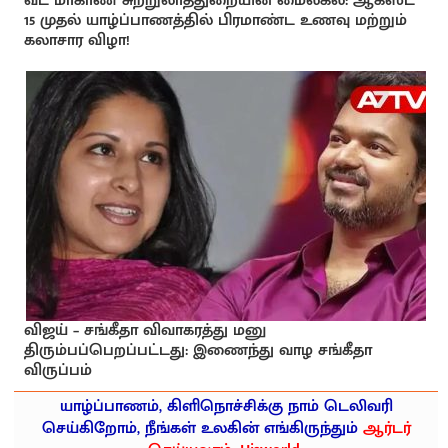
வட மாகாண சுற்றுலாத்துறையின் மைல்கல்: ஆகஸ்ட்
15 முதல் யாழ்ப்பாணத்தில் பிரமாண்ட உணவு மற்றும்
கலாசார விழா!
விஜய் – சங்கீதா விவாகரத்து மனு
திரும்பப்பெறப்பட்டது: இணைந்து வாழ சங்கீதா
விருப்பம்
யாழ்ப்பாணம், கிளிநொச்சிக்கு நாம் டெலிவரி
செய்கிறோம், நீங்கள் உலகின் எங்கிருந்தும்
ஆர்டர்