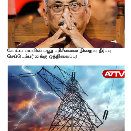
கோட்டாபயவின் மனு பரிசீலனை நிறைவு: தீர்ப்பு
செப்டெம்பர் 22-க்கு ஒத்திவைப்பு!