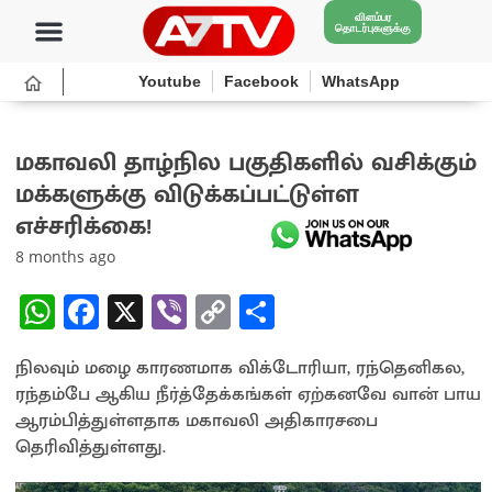
விளம்பர
தொடர்புகளுக்கு
Youtube
Facebook
WhatsApp
மகாவலி தாழ்நில பகுதிகளில் வசிக்கும்
மக்களுக்கு விடுக்கப்பட்டுள்ள
எச்சரிக்கை!
8 months ago
W
Fa
X
Vi
C
S
h
ce
b
o
h
நிலவும் மழை காரணமாக விக்டோரியா, ரந்தெனிகல,
at
b
er
py
ar
ரந்தம்பே ஆகிய நீர்த்தேக்கங்கள் ஏற்கனவே வான் பாய
sA
o
Li
e
ஆரம்பித்துள்ளதாக மகாவலி அதிகாரசபை
p
o
n
தெரிவித்துள்ளது.
p
k
k