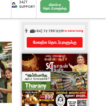
24/7
விளம்பர
SUPPORT
தொடர்புகளுக்கு
👨‍💼
(+94) 72 799 1229
For Advertising
மேலதிக தொடர்புகளுக்கு