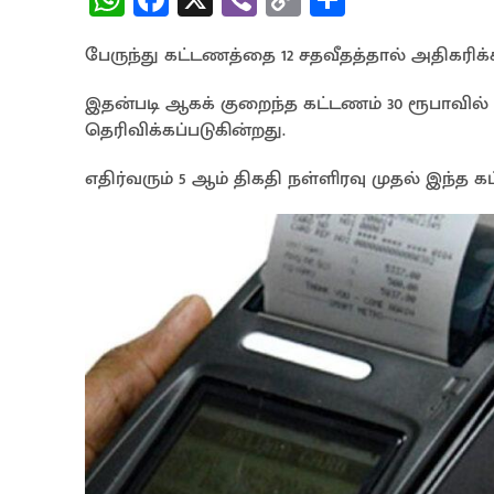
h
ce
b
o
h
பேருந்து கட்டணத்தை 12 சதவீதத்தால் அதிகரிக்கப
at
b
er
py
ar
sA
o
Li
e
இதன்படி ஆகக் குறைந்த கட்டணம் 30 ரூபாவில் 
p
o
n
தெரிவிக்கப்படுகின்றது.
p
k
k
எதிர்வரும் 5 ஆம் திகதி நள்ளிரவு முதல் இந்த