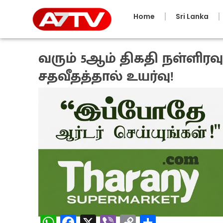
Home
Sri Lanka
வரும் 5ஆம் திகதி நள்ளிரவு
சதவீதத்தால் உயர்வு!
1 month ago
W
Fa
X
Vi
C
S