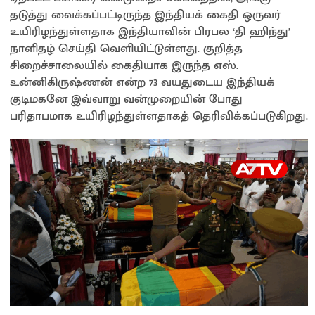
sA
o
Li
e
தடுத்து வைக்கப்பட்டிருந்த இந்தியக் கைதி ஒருவர்
p
o
n
உயிரிழந்துள்ளதாக இந்தியாவின் பிரபல ‘தி ஹிந்து’
நாளிதழ் செய்தி வெளியிட்டுள்ளது. குறித்த
p
k
k
சிறைச்சாலையில் கைதியாக இருந்த எஸ்.
உன்னிகிருஷ்ணன் என்ற 73 வயதுடைய இந்தியக்
குடிமகனே இவ்வாறு வன்முறையின் போது
பரிதாபமாக உயிரிழந்துள்ளதாகத் தெரிவிக்கப்படுகிறது.