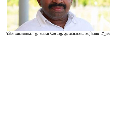
‘பிள்ளையான்’ தாக்கல் செய்த அடிப்படை உரிமை மீறல்
மனு: விசாரணைக்கு எடுத்துக்கொள்ள உயர் நீதிமன்றம்
உத்தரவு!
👨‍💼
(+94) 72 799 1229
For Advertising
மேலதிக தொடர்புகளுக்கு
About us
Contact Us
Privacy Policy
User Policy
Cookie Policy