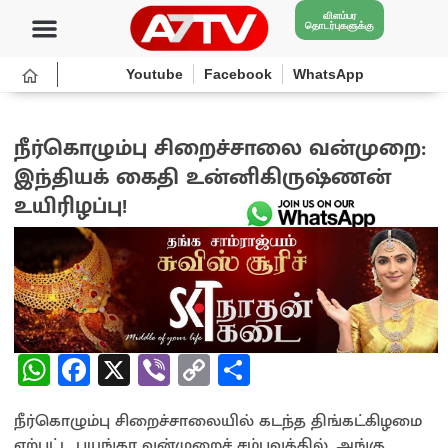
விளம்பர
தொடர்புகளுக்கு
Youtube
Facebook
WhatsApp
நீர்கொழும்பு சிறைச்சாலை வன்முறை:
இந்தியக் கைதி உன்னிகிருஷ்ணன்
உயிரிழப்பு!
4 weeks ago
W
Fa
X
Vi
C
S
h
ce
b
o
h
நீர்கொழும்பு சிறைச்சாலையில் கடந்த திங்கட்கிழமை
at
b
er
py
ar
ஏற்பட்ட பயங்கர வன்முறைச் சம்பவத்தில், அங்கு