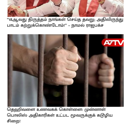
“18ஆவது திருத்தம் நாங்கள் செய்த தவறு; அதிலிருந்து
பாடம் கற்றுக்கொண்டோம்!” – நாமல் ராஜபக்ச
தெஹிவளை உணவகக் கொள்ளை: முன்னாள்
பொலிஸ் அதிகாரிகள் உட்பட மூவருக்குக் கடூழிய
சிறை!