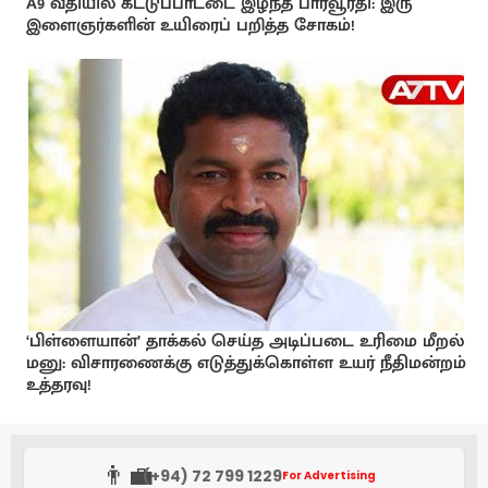
A9 வீதியில் கட்டுப்பாட்டை இழந்த பாரவூர்தி: இரு
இளைஞர்களின் உயிரைப் பறித்த சோகம்!
‘பிள்ளையான்’ தாக்கல் செய்த அடிப்படை உரிமை மீறல்
மனு: விசாரணைக்கு எடுத்துக்கொள்ள உயர் நீதிமன்றம்
உத்தரவு!
👨‍💼
(+94) 72 799 1229
For Advertising