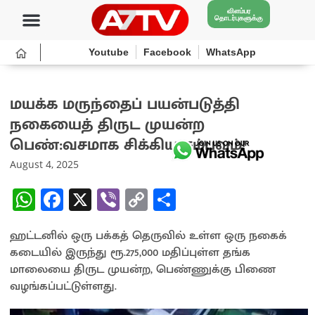
விளம்பர
தொடர்புகளுக்கு
Youtube
Facebook
WhatsApp
மயக்க மருந்தைப் பயன்படுத்தி
நகையைத் திருட முயன்ற
பெண்:வசமாக சிக்கிய சம்பவம்!
August 4, 2025
W
Fa
X
Vi
C
S
h
ce
b
o
h
ஹட்டனில் ஒரு பக்கத் தெருவில் உள்ள ஒரு நகைக்
at
b
er
py
ar
கடையில் இருந்து ரூ.275,000 மதிப்புள்ள தங்க
sA
o
Li
e
மாலையை திருட முயன்ற, பெண்ணுக்கு பிணை
p
o
n
வழங்கப்பட்டுள்ளது.
p
k
k