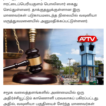
p
o
n
ஈரட்டைப்பெரியகுளம் பொலிஸார் கைது
செய்துள்ளனர். தாக்குதலுக்குள்ளான இரு
p
k
k
மாணவர்கள் படுகாயமடைந்த நிலையில் வவுனியா
மருத்துவமனையில் அனுமதிக்கப்பட்டுள்ளனர்.
சமூக வலைத்தளங்களில் அண்மையில் ஒரு
அதிர்ச்சியூட்டும் காணொளி பரவலாகப் பகிரப்பட்டது.
அதில், வவுனியா பகுதியைச் சேர்ந்த மாணவர்கள்