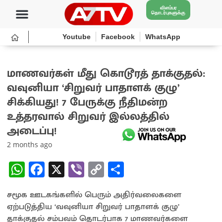
விளம்பர
தொடர்புகளுக்கு
Youtube
Facebook
WhatsApp
மாணவர்கள் மீது கொடூரத் தாக்குதல்:
வவுனியா ‘சிறுவர் பாதாளக் குழு’
சிக்கியது! 7 பேருக்கு நீதிமன்ற
உத்தரவால் சிறுவர் இல்லத்தில்
அடைப்பு!
2 months ago
W
Fa
X
Vi
C
S
h
ce
b
o
h
சமூக ஊடகங்களில் பெரும் அதிர்வலைகளை
at
b
er
py
ar
ஏற்படுத்திய ‘வவுனியா சிறுவர் பாதாளக் குழு’
sA
o
Li
e
தாக்குதல் சம்பவம் தொடர்பாக 7 மாணவர்களை