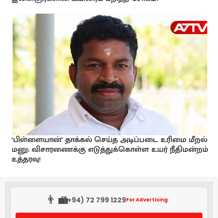
‘பிள்ளையான்’ தாக்கல் செய்த அடிப்படை உரிமை மீறல்
மனு: விசாரணைக்கு எடுத்துக்கொள்ள உயர் நீதிமன்றம்
உத்தரவு!
👨‍💼
(+94) 72 799 1229
For Advertising