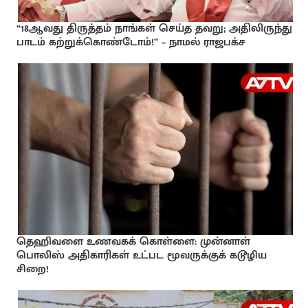
“18ஆவது திருத்தம் நாங்கள் செய்த தவறு; அதிலிருந்து
பாடம் கற்றுக்கொண்டோம்!” – நாமல் ராஜபக்ச
தெஹிவளை உணவகக் கொள்ளை: முன்னாள்
பொலிஸ் அதிகாரிகள் உட்பட மூவருக்குக் கடூழிய
சிறை!