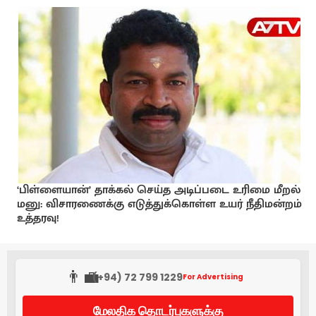
‘பிள்ளையான்’ தாக்கல் செய்த அடிப்படை உரிமை மீறல்
மனு: விசாரணைக்கு எடுத்துக்கொள்ள உயர் நீதிமன்றம்
உத்தரவு!
👨‍💼
(+94) 72 799 1229
For Advertising
மேலதிக தொடர்புகளுக்கு