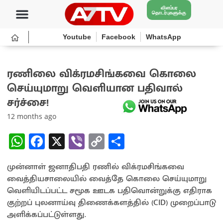
விளம்பர
தொடர்புகளுக்கு
Youtube
Facebook
WhatsApp
ரணிலை விக்ரமசிங்கவை கொலை
செய்யுமாறு வெளியான பதிவால்
சர்ச்சை!
12 months ago
W
Fa
X
Vi
C
S
h
ce
b
o
h
முன்னாள் ஜனாதிபதி ரணில் விக்ரமசிங்கவை
at
b
er
py
ar
வைத்தியசாலையில் வைத்தே கொலை செய்யுமாறு
sA
o
Li
e
வெளியிடப்பட்ட சமூக ஊடக பதிவொன்றுக்கு எதிராக
p
o
n
குற்றப் புலனாய்வு திணைக்களத்தில் (CID) முறைப்பாடு
அளிக்கப்பட்டுள்ளது.
p
k
k