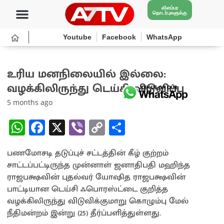
விளம்பர
தொடர்புகளுக்கு
Youtube
Facebook
WhatsApp
உரிய மனநிலையில் இல்லை:
வழக்கிலிருந்து டெய்சி விடுவிப்பு
5 months ago
W
Fa
X
Vi
C
S
h
ce
b
o
h
பணமோசடி தடுப்புச் சட்டத்தின் கீழ் குற்றம்
at
b
er
py
ar
சாட்டப்பட்டிருந்த முன்னாள் ஜனாதிபதி மஹிந்த
sA
o
Li
e
ராஜபக்ஷவின் புதல்வர் யோஷித ராஜபக்ஷவின்
p
o
n
பாட்டியான டெய்சி ஃபொரஸ்ட்டை குறித்த
வழக்கிலிருந்து விடுவிக்குமாறு கொழும்பு மேல்
p
k
k
நீதிமன்றம் இன்று (25) தீர்ப்பளித்துள்ளது.