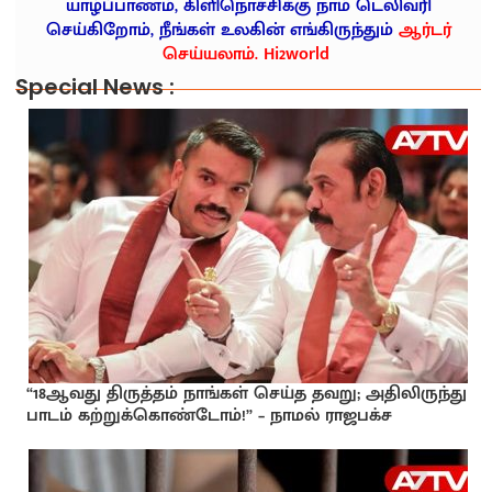
யாழ்ப்பாணம், கிளிநொச்சிக்கு நாம் டெலிவரி
செய்கிறோம், நீங்கள் உலகின் எங்கிருந்தும்
ஆர்டர்
செய்யலாம். Hi2world
Special News :
“18ஆவது திருத்தம் நாங்கள் செய்த தவறு; அதிலிருந்து
பாடம் கற்றுக்கொண்டோம்!” – நாமல் ராஜபக்ச