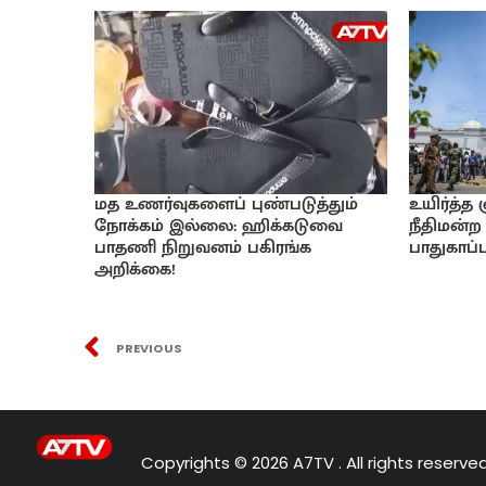
மத உணர்வுகளைப் புண்படுத்தும்
உயிர்த்த
நோக்கம் இல்லை: ஹிக்கடுவை
நீதிமன்ற 
பாதணி நிறுவனம் பகிரங்க
பாதுகாப்பு
அறிக்கை!
PREVIOUS
Copyrights © 2026 A7TV . All rights reserved