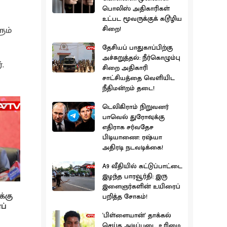
பொலிஸ் அதிகாரிகள்
உட்பட மூவருக்குக் கடூழிய
ும்
சிறை!
தேசியப் பாதுகாப்பிற்கு
அச்சுறுத்தல்: நீர்கொழும்பு
.
சிறை அதிகாரி
சாட்சியத்தை வெளியிட
நீதிமன்றம் தடை!
டெலிகிராம் நிறுவனர்
பாவெல் துரோவுக்கு
எதிராக சர்வதேச
பிடியாணை: ரஷ்யா
அதிரடி நடவடிக்கை!
A9 வீதியில் கட்டுப்பாட்டை
இழந்த பாரவூர்தி: இரு
இளைஞர்களின் உயிரைப்
க்கு
பறித்த சோகம்!
ப்
'பிள்ளையான்' தாக்கல்
செய்த அடிப்படை உரிமை