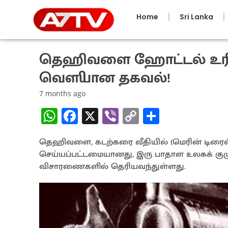
Home
Sri Lanka
தெஹிவளை ஹோட்டல் உரி
வௌியான தகவல்!
7 months ago
W
Fa
X
Vi
C
S
h
ce
b
o
h
தெஹிவளை, கடற்கரை வீதியில் (மெரின் டிர
at
b
er
py
ar
செய்யப்பட்டமையானது, இரு பாதாள உலகக் குழ
sA
o
Li
e
விசாரணைகளில் தெரியவந்துள்ளது.
p
o
n
p
k
k