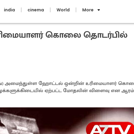
india
cinema
World
More
மையாளர் கொலை தொடர்பில்
ைவ்) அமைந்துள்ள ஹோட்டல் ஒன்றின் உரிமையாளர் கொ
ுக்களுக்கிடையில் ஏற்பட்ட மோதலின் விளைவு என ஆரம்