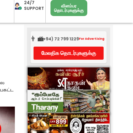
24/7
விளம்பர
SUPPORT
தொடர்புகளுக்கு
👨‍💼
(+94) 72 799 1229
For Advertising
மேலதிக தொடர்புகளுக்கு
லை
பகட்ட