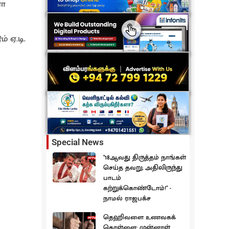
னா
 ஏ.டி.
Special News
"18ஆவது திருத்தம் நாங்கள்
செய்த தவறு; அதிலிருந்து
பாடம்
கற்றுக்கொண்டோம்!" -
நாமல் ராஜபக்ச
தெஹிவளை உணவகக்
கொள்ளை: முன்னாள்