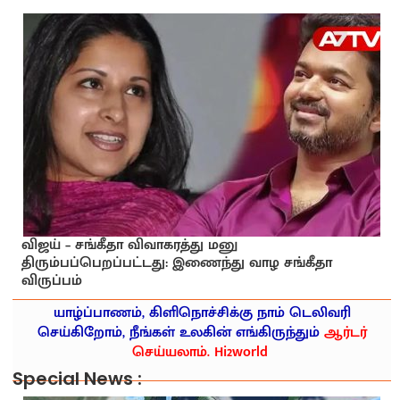
விஜய் – சங்கீதா விவாகரத்து மனு
திரும்பப்பெறப்பட்டது: இணைந்து வாழ சங்கீதா
விருப்பம்
யாழ்ப்பாணம், கிளிநொச்சிக்கு நாம் டெலிவரி
செய்கிறோம், நீங்கள் உலகின் எங்கிருந்தும்
ஆர்டர்
செய்யலாம். Hi2world
Special News :