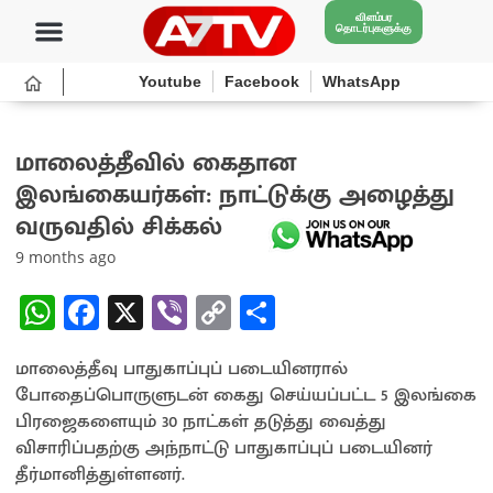
விளம்பர
தொடர்புகளுக்கு
Youtube
Facebook
WhatsApp
மாலைத்தீவில் கைதான
இலங்கையர்கள்: நாட்டுக்கு அழைத்து
வருவதில் சிக்கல்
9 months ago
W
Fa
X
Vi
C
S
h
ce
b
o
h
மாலைத்தீவு பாதுகாப்புப் படையினரால்
at
b
er
py
ar
போதைப்பொருளுடன் கைது செய்யப்பட்ட 5 இலங்கை
sA
o
Li
e
பிரஜைகளையும் 30 நாட்கள் தடுத்து வைத்து
p
o
n
விசாரிப்பதற்கு அந்நாட்டு பாதுகாப்புப் படையினர்
தீர்மானித்துள்ளனர்.
p
k
k