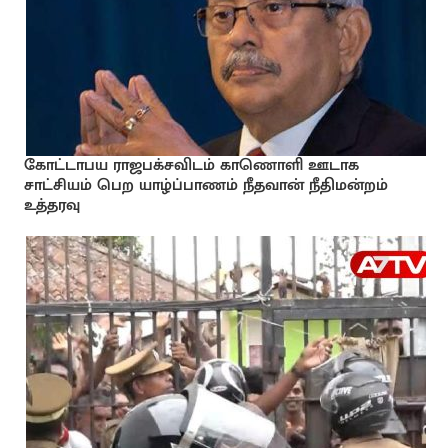
கோட்டாபய ராஜபக்சவிடம் காணொளி ஊடாக
சாட்சியம் பெற யாழ்ப்பாணம் நீதவான் நீதிமன்றம்
உத்தரவு