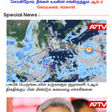
செய்கிறோம், நீங்கள் உலகின் எங்கிருந்தும்
ஆர்டர்
செய்யலாம். Hi2world
Special News :
பசுபிக் பெருங்கடலில் உருவாகும் சூறாவளி: 6-ஆம்
திகதிக்குப் பின் மீண்டும் கனமழை எச்சரிக்கை!