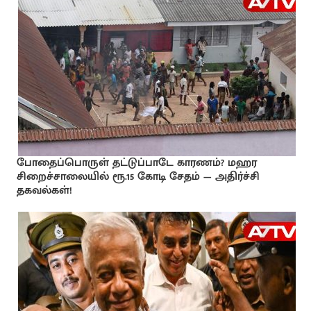
போதைப்பொருள் தட்டுப்பாடே காரணம்? மஹர
சிறைச்சாலையில் ரூ.15 கோடி சேதம் — அதிர்ச்சி
தகவல்கள்!