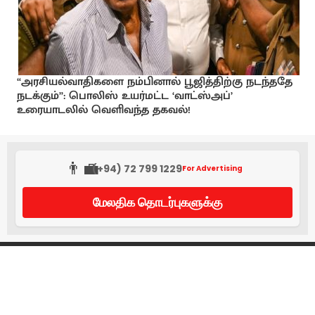
“அரசியல்வாதிகளை நம்பினால் பூஜித்திற்கு நடந்ததே
நடக்கும்”: பொலிஸ் உயர்மட்ட ‘வாட்ஸ்அப்’
உரையாடலில் வெளிவந்த தகவல்!
👨‍💼
(+94) 72 799 1229
For Advertising
மேலதிக தொடர்புகளுக்கு
About us
Contact Us
Privacy Policy
User Policy
Cookie Policy