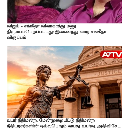
விஜய் – சங்கீதா விவாகரத்து மனு
திரும்பப்பெறப்பட்டது: இணைந்து வாழ சங்கீதா
விருப்பம்
உயர் நீதிமன்ற, மேன்முறையீட்டு நீதிமன்ற
நீதியரசர்களின் ஓய்வுபெறும் வயது உயர்வு: அதிவிசேட