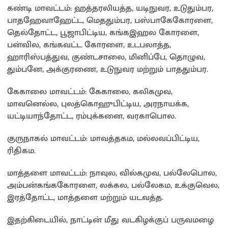
கண்டி மாவட்டம்: ஹத்தரலியத்த, யடிநுவர, உடுதும்பர,
பாதஹேவாஹேட்ட, மெததும்பர, பஸ்பாகேகோரளை,
தெல்தோட்ட, பூஜாபிட்டிய, கங்கஇஹல கோரளை,
பன்வில, கங்கவட்ட கோரளை, உடபலாத்த,
ஹாரிஸ்பத்துவ, குண்டசாலை, மினிப்பே, தொழுவ,
தும்பனே, அக்குரணை, உடுநுவர மற்றும் பாததும்பர.
கேகாலை மாவட்டம்: கேகாலை, கலிகமுவ,
மாவனெல்ல, புலத்கொஹுபிட்டிய, அரநாயக்க,
யட்டியாந்தோட்ட, ரம்புக்கனை, வரகாபொல.
குருநாகல் மாவட்டம்: மாவத்தகம, மல்லவப்பிட்டிய,
ரிதிகம.
மாத்தளை மாவட்டம்: நாவுல, வில்கமுவ, பல்லேபொல,
அம்பன்கங்ககோரளை, லக்கல, பல்லேகம, உக்குவெல,
இரத்தோட்ட, மாத்தளை மற்றும் யடவத்த.
இதற்கிடையில், நாட்டின் மீது வடகிழக்குப் பருவமழை