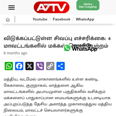
விளம்பர
தொடர்புகளுக்கு
Youtube
Facebook
WhatsApp
விடுக்கப்பட்டுள்ள சிவப்பு எச்சரிக்கை: 4
மாவட்டங்களில் மக்கள் வெளியேற்றம்
8 months ago
W
Fa
X
Vi
C
S
h
ce
b
o
h
மத்திய, வடமேல் மாகாணங்களில் உள்ள கண்டி,
at
b
er
py
ar
கேகாலை, குருநாகல், மாத்தளை ஆகிய
sA
o
Li
e
மாவட்டங்களில் அபாயமுள்ள பகுதிகளில் வசிக்கும்
p
o
n
மக்களைப் பாதுகாப்பான மையங்களுக்கு உடனடியாக
அப்புறப்படுத்த தேசிய அனர்த்த முகாமைத்துவ மத்திய
p
k
k
நிலையம், மாவட்டச் செயலாளர்களுக்கு