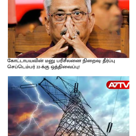
கோட்டாபயவின் மனு பரிசீலனை நிறைவு: தீர்ப்பு
செப்டெம்பர் 22-க்கு ஒத்திவைப்பு!