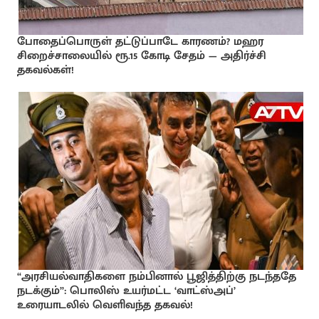
போதைப்பொருள் தட்டுப்பாடே காரணம்? மஹர
சிறைச்சாலையில் ரூ.15 கோடி சேதம் — அதிர்ச்சி
தகவல்கள்!
“அரசியல்வாதிகளை நம்பினால் பூஜித்திற்கு நடந்ததே
நடக்கும்”: பொலிஸ் உயர்மட்ட ‘வாட்ஸ்அப்’
உரையாடலில் வெளிவந்த தகவல்!