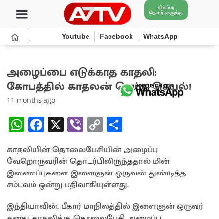
விளம்பர
தொடர்புகளுக்கு
Youtube
Facebook
WhatsApp
அழைப்பை எடுக்காத காதலி:
கோபத்தில் காதலன் செய்த செயல்!
11 months ago
W
Fa
X
Vi
C
S
h
ce
b
o
h
காதலியின் தொலைபேசியின் அழைப்பு
at
b
er
py
ar
வேறொருவரின் தொடர்பிலிருந்ததால் மின்
sA
o
Li
e
இணைப்புகளை இளைஞன் ஒருவன் துண்டித்த
p
o
n
சம்பவம் ஒன்று பதிவாகியுள்ளது.
p
k
k
இந்தியாவின், பீகார் மாநிலத்தில் இளைஞன் ஒருவர்
தனது காதலிக்கு தொலைபேசி அழைப்பு