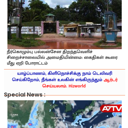
நீர்கொழும்பு பல்லன்சேன திறந்தவெளிச்
சிறைச்சாலையில் அமைதியின்மை: கைதிகள் கூரை
மீது ஏறி போராட்டம்
யாழ்ப்பாணம், கிளிநொச்சிக்கு நாம் டெலிவரி
செய்கிறோம், நீங்கள் உலகின் எங்கிருந்தும்
ஆர்டர்
செய்யலாம். Hi2world
Special News :