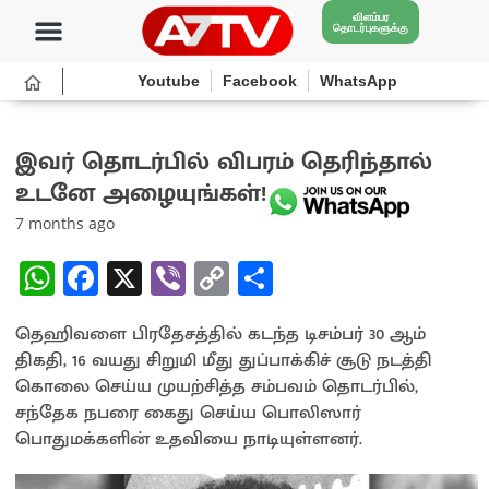
விளம்பர
தொடர்புகளுக்கு
Youtube
Facebook
WhatsApp
இவர் தொடர்பில் விபரம் தெரிந்தால்
உடனே அழையுங்கள்!
7 months ago
W
Fa
X
Vi
C
S
h
ce
b
o
h
தெஹிவளை பிரதேசத்தில் கடந்த டிசம்பர் 30 ஆம்
at
b
er
py
ar
திகதி, 16 வயது சிறுமி மீது துப்பாக்கிச் சூடு நடத்தி
sA
o
Li
e
கொலை செய்ய முயற்சித்த சம்பவம் தொடர்பில்,
p
o
n
சந்தேக நபரை கைது செய்ய பொலிஸார்
பொதுமக்களின் உதவியை நாடியுள்ளனர்.
p
k
k