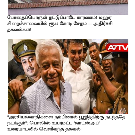
போதைப்பொருள் தட்டுப்பாடே காரணம்? மஹர
சிறைச்சாலையில் ரூ.15 கோடி சேதம் — அதிர்ச்சி
தகவல்கள்!
“அரசியல்வாதிகளை நம்பினால் பூஜித்திற்கு நடந்ததே
நடக்கும்”: பொலிஸ் உயர்மட்ட ‘வாட்ஸ்அப்’
உரையாடலில் வெளிவந்த தகவல்!