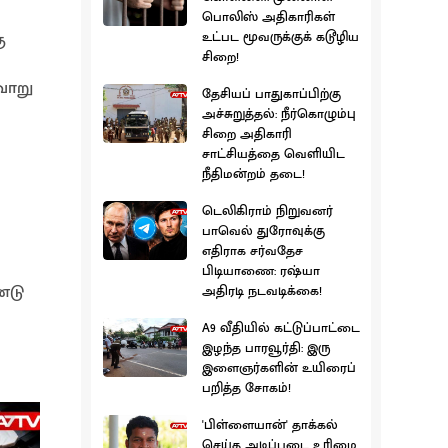
பொலிஸ் அதிகாரிகள்
ு
உட்பட மூவருக்குக் கடூழிய
சிறை!
வாறு
தேசியப் பாதுகாப்பிற்கு
அச்சுறுத்தல்: நீர்கொழும்பு
சிறை அதிகாரி
சாட்சியத்தை வெளியிட
நீதிமன்றம் தடை!
டெலிகிராம் நிறுவனர்
பாவெல் துரோவுக்கு
எதிராக சர்வதேச
பிடியாணை: ரஷ்யா
்டு
அதிரடி நடவடிக்கை!
A9 வீதியில் கட்டுப்பாட்டை
இழந்த பாரவூர்தி: இரு
இளைஞர்களின் உயிரைப்
பறித்த சோகம்!
'பிள்ளையான்' தாக்கல்
செய்த அடிப்படை உரிமை