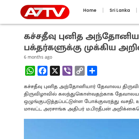
Home
Sri Lanka
கச்சதீவு புனித அந்தோனிய
பக்தர்களுக்கு முக்கிய அறி
6 months ago
W
Fa
X
Vi
C
S
h
ce
b
o
h
கச்சதீவு புனித அந்தோனியார் தேவாலய திருவி
at
b
er
py
ar
திருவிழாவில் கலந்துகொள்வதற்காக தேவாலயத்
sA
o
Li
e
ஒழுங்குபடுத்தப்பட்டுள்ள போக்குவரத்து வசத
p
o
n
மாவட்ட அரசாங்க அதிபர் ம.பிரதீபன் அறிக்க
p
k
k