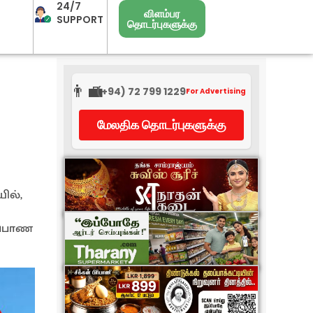
24/7
விளம்பர
SUPPORT
தொடர்புகளுக்கு
👨‍💼
(+94) 72 799 1229
For Advertising
மேலதிக தொடர்புகளுக்கு
ில்,
்ப்பாண