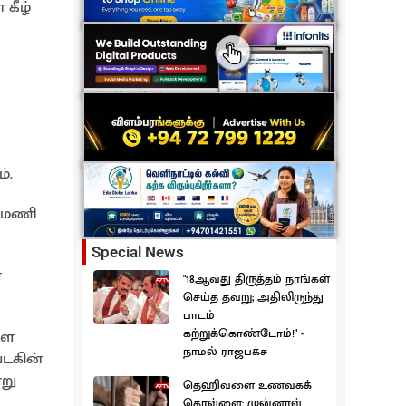
கீழ்
்.
5 மணி
Special News
ா
"18ஆவது திருத்தம் நாங்கள்
செய்த தவறு; அதிலிருந்து
பாடம்
கற்றுக்கொண்டோம்!" -
ாள
நாமல் ராஜபக்ச
படகின்
று
தெஹிவளை உணவகக்
கொள்ளை: முன்னாள்