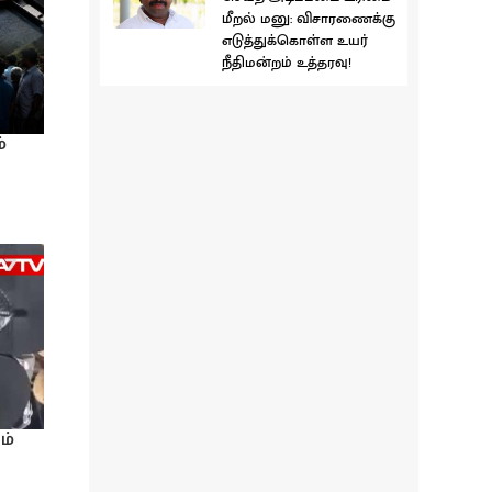
மீறல் மனு: விசாரணைக்கு
எடுத்துக்கொள்ள உயர்
நீதிமன்றம் உத்தரவு!
்
ம்