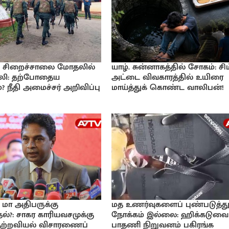
்ட சிறைச்சாலை மோதலில்
யாழ். சுன்னாகத்தில் சோகம்: சிம
பலி: தற்போதைய
அட்டை விவகாரத்தில் உயிரை
நீதி அமைச்சர் அறிவிப்பு
மாய்த்துக் கொண்ட வாலிபன்!
மா அதிபருக்கு
மத உணர்வுகளைப் புண்படுத்து
தல்?: சாகர காரியவசமுக்கு
நோக்கம் இல்லை: ஹிக்கடுவை
குற்றவியல் விசாரணைப்
பாதணி நிறுவனம் பகிரங்க