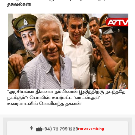
தகவல்கள்!
“அரசியல்வாதிகளை நம்பினால் பூஜித்திற்கு நடந்ததே
நடக்கும்”: பொலிஸ் உயர்மட்ட ‘வாட்ஸ்அப்’
உரையாடலில் வெளிவந்த தகவல்!
👨‍💼
(+94) 72 799 1229
For Advertising