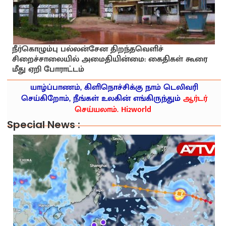
நீர்கொழும்பு பல்லன்சேன திறந்தவெளிச்
சிறைச்சாலையில் அமைதியின்மை: கைதிகள் கூரை
மீது ஏறி போராட்டம்
யாழ்ப்பாணம், கிளிநொச்சிக்கு நாம் டெலிவரி
செய்கிறோம், நீங்கள் உலகின் எங்கிருந்தும்
ஆர்டர்
செய்யலாம். Hi2world
Special News :