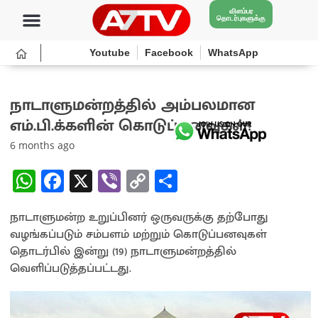
விளம்பர
தொடர்புகளுக்கு
Youtube
Facebook
WhatsApp
நாடாளுமன்றத்தில் அம்பலமான
எம்.பி.க்களின் கொடுப்பனவுகள்!
6 months ago
W
Fa
X
Vi
C
S
h
ce
b
o
h
நாடாளுமன்ற உறுப்பினர் ஒருவருக்கு தற்போது
at
b
er
py
ar
வழங்கப்படும் சம்பளம் மற்றும் கொடுப்பனவுகள்
sA
o
Li
e
தொடர்பில் இன்று (19) நாடாளுமன்றத்தில்
p
o
n
வெளிப்படுத்தப்பட்டது.
p
k
k