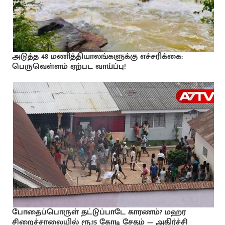
அடுத்த 48 மணித்தியாலங்களுக்கு எச்சரிக்கை:
பெருவெள்ளம் ஏற்பட வாய்ப்பு!
போதைப்பொருள் தட்டுப்பாடே காரணம்? மஹர
சிறைச்சாலையில் ரூ.15 கோடி சேதம் — அதிர்ச்சி