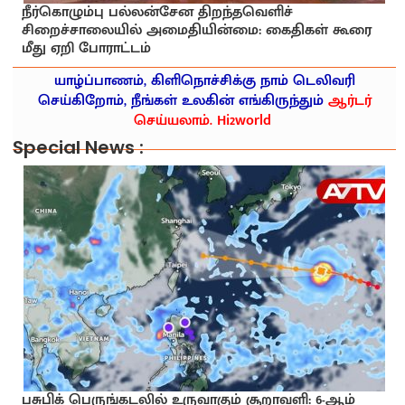
நீர்கொழும்பு பல்லன்சேன திறந்தவெளிச்
சிறைச்சாலையில் அமைதியின்மை: கைதிகள் கூரை
மீது ஏறி போராட்டம்
யாழ்ப்பாணம், கிளிநொச்சிக்கு நாம் டெலிவரி
செய்கிறோம், நீங்கள் உலகின் எங்கிருந்தும்
ஆர்டர்
செய்யலாம். Hi2world
Special News :
பசுபிக் பெருங்கடலில் உருவாகும் சூறாவளி: 6-ஆம்