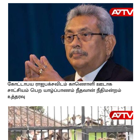
கோட்டாபய ராஜபக்சவிடம் காணொளி ஊடாக
சாட்சியம் பெற யாழ்ப்பாணம் நீதவான் நீதிமன்றம்
உத்தரவு