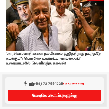
“அரசியல்வாதிகளை நம்பினால் பூஜித்திற்கு நடந்ததே
நடக்கும்”: பொலிஸ் உயர்மட்ட ‘வாட்ஸ்அப்’
உரையாடலில் வெளிவந்த தகவல்!
👨‍💼
(+94) 72 799 1229
For Advertising
மேலதிக தொடர்புகளுக்கு