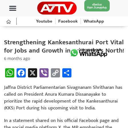
விளம்பர
தொடர்புகளுக்கு
Youtube
Facebook
WhatsApp
Strengthening Kankesanthurai Port Vital
for Jobs and Growth in Sri Lanka’s North!
6 months ago
W
Fa
X
Vi
C
S
h
ce
b
o
h
Jaffna District Parliamentarian Sivagnanam Shritharan has
at
b
er
py
ar
called on President Anura Kumara Dissanayake to
sA
o
Li
e
prioritize the rapid development of the Kankesanthurai
p
o
n
(KKS) Port during his upcoming visit to India.
p
k
k
In a statement shared on his official Facebook page and
the social media platform X, the MP emphasized the