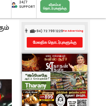
24/7
விளம்பர
SUPPORT
தொடர்புகளுக்கு
ும்
👨‍💼
(+94) 72 799 1229
For Advertising
மேலதிக தொடர்புகளுக்கு