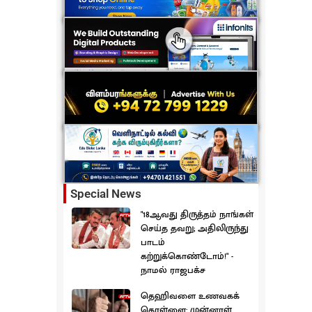
Special News
"18ஆவது திருத்தம் நாங்கள்
செய்த தவறு; அதிலிருந்து
பாடம்
கற்றுக்கொண்டோம்!" -
நாமல் ராஜபக்ச
தெஹிவளை உணவகக்
கொள்ளை: முன்னாள்