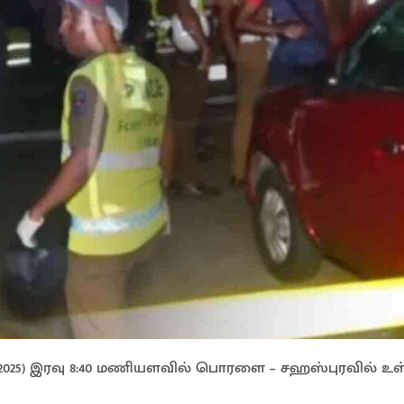
(07.08.2025) இரவு 8:40 மணியளவில் பொரளை – சஹஸ்புரவில் உ