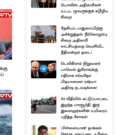
பொலிஸ் அதிகாரிகள்
உட்பட மூவருக்குக் கடூழிய
சிறை!
தேசியப் பாதுகாப்பிற்கு
அச்சுறுத்தல்: நீர்கொழும்பு
சிறை அதிகாரி
சாட்சியத்தை வெளியிட
நீதிமன்றம் தடை!
டெலிகிராம் நிறுவனர்
க்கு
பாவெல் துரோவுக்கு
ப்
எதிராக சர்வதேச
பிடியாணை: ரஷ்யா
அதிரடி நடவடிக்கை!
A9 வீதியில் கட்டுப்பாட்டை
இழந்த பாரவூர்தி: இரு
இளைஞர்களின் உயிரைப்
பறித்த சோகம்!
'பிள்ளையான்' தாக்கல்
செய்த அடிப்படை உரிமை