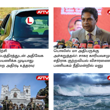
ற்சி
பொலிஸ் மா அதிபருக்கு
பத்திரத்துடன் அதிவேக
அச்சுறுத்தல்?: சாகர காரியவசமு
 பயணிக்க முடியாது:
எதிராக குற்றவியல் விசாரணை
ை அதிரடி உத்தரவு!
பணியகம் நீதிமன்றில் மனு