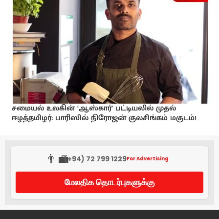
சமையல் உலகின் ‘ஆஸ்கார்’ பட்டியலில் முதல்
ஈழத்தமிழர்: பாரிஸில் நிரோஜன் குலசிங்கம் மகுடம்!
👨‍💼
(+94) 72 799 1229
For Advertising
மேலதிக தொடர்புகளுக்கு