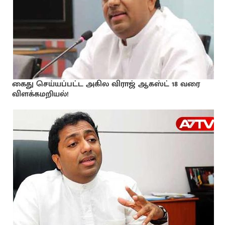
கைது செய்யப்பட்ட அகில விராஜ் ஆகஸ்ட் 18 வரை
விளக்கமறியல்!