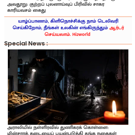
அவதூறு: குற்றப் புலனாய்வுப் பிரிவில் சாகர
காரியவசம் கைது
யாழ்ப்பாணம், கிளிநொச்சிக்கு நாம் டெலிவரி
செய்கிறோம், நீங்கள் உலகின் எங்கிருந்தும்
ஆர்டர்
செய்யலாம். Hi2world
Special News :
அராலியில் நள்ளிரவில் துணிகரக் கொள்ளை:
மின்சாரத் தடையைப் பயன்படுத்தி தங்க நகைகள்