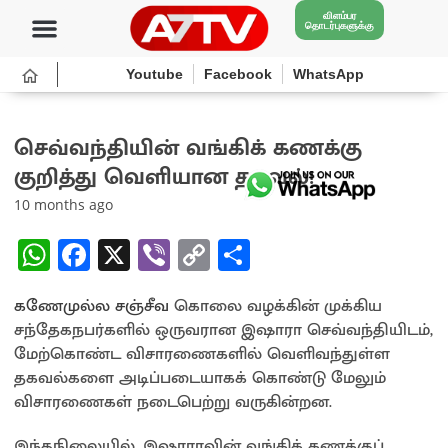
விளம்பர
தொடர்புகளுக்கு
Youtube
Facebook
WhatsApp
செவ்வந்தியின் வங்கிக் கணக்கு
குறித்து வெளியான தகவல்!
10 months ago
W
Fa
X
Vi
C
S
h
ce
b
o
h
கணேமுல்ல சஞ்சீவ
at
b
er
கொலை வழக்கின் முக்கிய
py
ar
சந்தேகநபர்களில் ஒருவரான இஷாரா செவ்வந்தியிடம்,
sA
o
Li
e
மேற்கொண்ட விசாரணைகளில் வெளிவந்துள்ள
p
o
n
தகவல்களை அடிப்படையாகக் கொண்டு மேலும்
விசாரணைகள் நடைபெற்று வருகின்றன.
p
k
k
இந்தநிலையில், இஷாராவின் வங்கிக் கணக்குப்