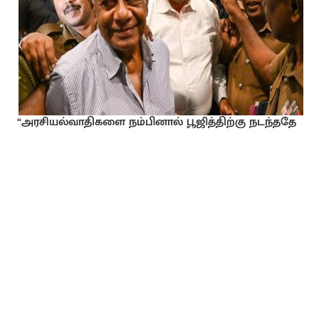
“அரசியல்வாதிகளை நம்பினால் பூஜித்திற்கு நடந்ததே
நடக்கும்”: பொலிஸ் உயர்மட்ட ‘வாட்ஸ்அப்’
உரையாடலில் வெளிவந்த தகவல்!
👨‍💼
(+94) 72 799 1229
For Advertising
மேலதிக தொடர்புகளுக்கு
About us
Contact Us
Privacy Policy
User Policy