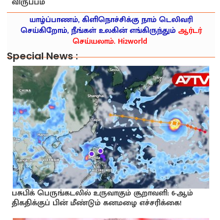
விருப்பம்
யாழ்ப்பாணம், கிளிநொச்சிக்கு நாம் டெலிவரி
செய்கிறோம், நீங்கள் உலகின் எங்கிருந்தும்
ஆர்டர்
செய்யலாம். Hi2world
Special News :
பசுபிக் பெருங்கடலில் உருவாகும் சூறாவளி: 6-ஆம்
திகதிக்குப் பின் மீண்டும் கனமழை எச்சரிக்கை!