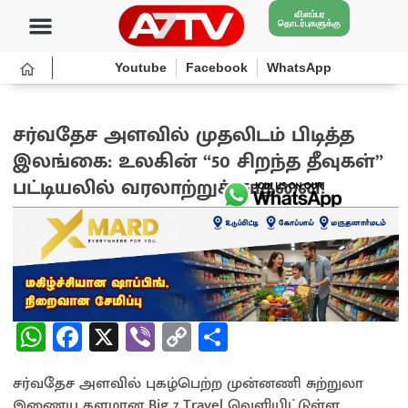
விளம்பர
தொடர்புகளுக்கு
Youtube
Facebook
WhatsApp
சர்வதேச அளவில் முதலிடம் பிடித்த
இலங்கை: உலகின் “50 சிறந்த தீவுகள்”
பட்டியலில் வரலாற்றுச் சாதனை!
1 month ago
W
Fa
X
Vi
C
S
h
ce
b
o
h
சர்வதேச அளவில் புகழ்பெற்ற முன்னணி சுற்றுலா
at
b
er
py
ar
இணைய தளமான Big 7 Travel வெளியிட்டுள்ள