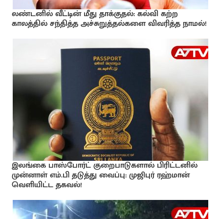
லண்டனில் வீட்டின் மீது தாக்குதல்: கல்வி கற்ற
காலத்தில் சந்தித்த அச்சுறுத்தல்களை விவரித்த நாமல்!
இலங்கை பாஸ்போர்ட் குறைபாடுகளால் பிரிட்டனில்
முன்னாள் எம்.பி தடுத்து வைப்பு: முஜிபுர் ரஹ்மான்
வெளியிட்ட தகவல்!