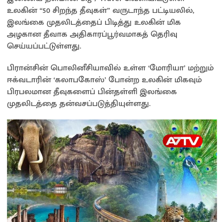
sA
o
Li
e
உலகின் “50 சிறந்த தீவுகள்” வருடாந்த பட்டியலில்,
p
o
n
இலங்கை முதலிடத்தைப் பிடித்து உலகின் மிக
அழகான தீவாக அதிகாரப்பூர்வமாகத் தெரிவு
p
k
k
செய்யப்பட்டுள்ளது.
பிரான்சின் பொலினீசியாவில் உள்ள ‘மோரியா’ மற்றும்
ஈக்வடாரின் ‘கலாபகோஸ்’ போன்ற உலகின் மிகவும்
பிரபலமான தீவுகளைப் பின்தள்ளி இலங்கை
முதலிடத்தை தன்வசப்படுத்தியுள்ளது.