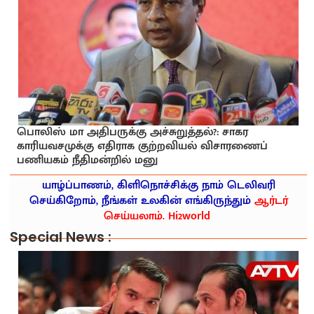
பொலிஸ் மா அதிபருக்கு அச்சுறுத்தல்?: சாகர
காரியவசமுக்கு எதிராக குற்றவியல் விசாரணைப்
பணியகம் நீதிமன்றில் மனு
யாழ்ப்பாணம், கிளிநொச்சிக்கு நாம் டெலிவரி
செய்கிறோம், நீங்கள் உலகின் எங்கிருந்தும்
ஆர்டர்
செய்யலாம். Hi2world
Special News :