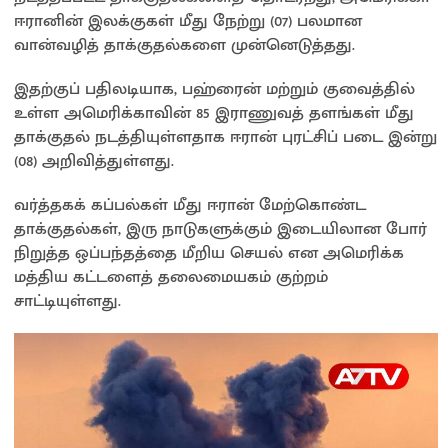
sA
o
Li
e
ஈரானின் இலக்குகள் மீது நேற்று (07) பலமான
p
o
n
வான்வழித் தாக்குதல்களை முன்னெடுத்தது.
p
k
k
இதற்குப் பதிலடியாக, பஹ்ரைன் மற்றும் குவைத்தில்
உள்ள அமெரிக்காவின் 85 இராணுவத் தளங்கள் மீது
தாக்குதல் நடத்தியுள்ளதாக ஈரான் புரட்சிப் படை இன்று
(08) அறிவித்துள்ளது.
வர்த்தகக் கப்பல்கள் மீது ஈரான் மேற்கொண்ட
தாக்குதல்கள், இரு நாடுகளுக்கும் இடையிலான போர்
நிறுத்த ஒப்பந்தத்தை மீறிய செயல் என அமெரிக்க
மத்திய கட்டளைத் தலைமையகம் குற்றம்
சாட்டியுள்ளது.