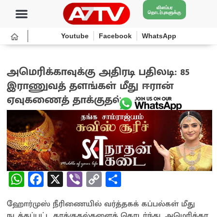
விளம்பர
தொடர்புகளுக்கு
Youtube
Facebook
WhatsApp
அமெரிக்காவுக்கு அதிரடி பதிலடி: 85
இராணுவத் தளங்கள் மீது ஈரான்
ஏவுகணைத் தாக்குதல்!
4 weeks ago
W
Fa
X
Vi
C
S
h
ce
b
o
h
ஹோர்முஸ் நீரிணையில் வர்த்தகக் கப்பல்கள் மீது
at
b
er
py
ar
நடத்தப்பட்ட தாக்குதல்களைத் தொடர்ந்து, அமெரிக்கா