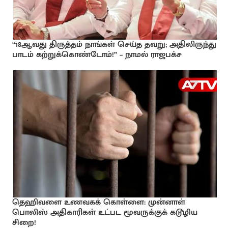
“18ஆவது திருத்தம் நாங்கள் செய்த தவறு; அதிலிருந்து
பாடம் கற்றுக்கொண்டோம்!” – நாமல் ராஜபக்ச
தெஹிவளை உணவகக் கொள்ளை: முன்னாள்
பொலிஸ் அதிகாரிகள் உட்பட மூவருக்குக் கடூழிய
சிறை!