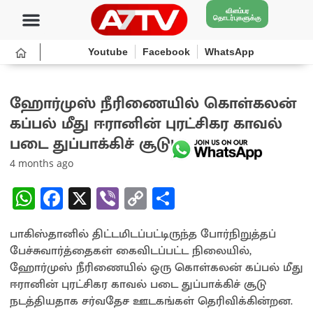
விளம்பர
தொடர்புகளுக்கு
Youtube
Facebook
WhatsApp
ஹோர்முஸ் நீரிணையில் கொள்கலன்
கப்பல் மீது ஈரானின் புரட்சிகர காவல்
படை துப்பாக்கிச் சூடு!
4 months ago
W
Fa
X
Vi
C
S
h
ce
b
o
h
பாகிஸ்தானில் திட்டமிடப்பட்டிருந்த போர்நிறுத்தப்
at
b
er
py
ar
பேச்சுவார்த்தைகள் கைவிடப்பட்ட நிலையில்,
sA
o
Li
e
ஹோர்முஸ் நீரிணையில் ஒரு கொள்கலன் கப்பல் மீது
p
o
n
ஈரானின் புரட்சிகர காவல் படை துப்பாக்கிச் சூடு
நடத்தியதாக சர்வதேச ஊடகங்கள் தெரிவிக்கின்றன.
p
k
k