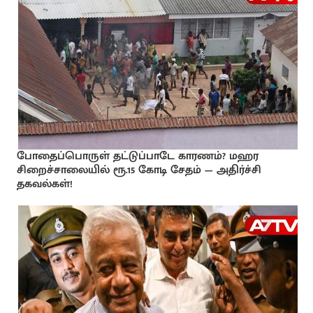
போதைப்பொருள் தட்டுப்பாடே காரணம்? மஹர
சிறைச்சாலையில் ரூ.15 கோடி சேதம் — அதிர்ச்சி
தகவல்கள்!