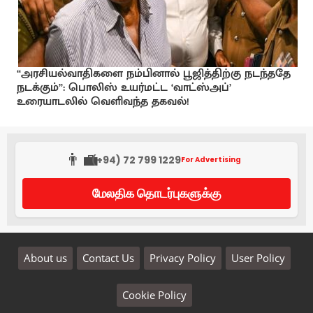
“அரசியல்வாதிகளை நம்பினால் பூஜித்திற்கு நடந்ததே
நடக்கும்”: பொலிஸ் உயர்மட்ட ‘வாட்ஸ்அப்’
உரையாடலில் வெளிவந்த தகவல்!
👨‍💼
(+94) 72 799 1229
For Advertising
மேலதிக தொடர்புகளுக்கு
About us
Contact Us
Privacy Policy
User Policy
Cookie Policy