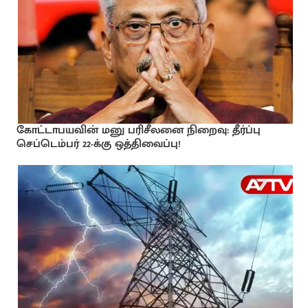
கோட்டாபயவின் மனு பரிசீலனை நிறைவு: தீர்ப்பு
செப்டெம்பர் 22-க்கு ஒத்திவைப்பு!