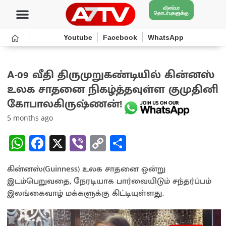
விளம்பர
தொடர்புகளுக்கு
Youtube
Facebook
WhatsApp
A-09 வீதி திருமுறுகண்டியில் கின்னஸ்
உலக சாதனை நிகழ்த்தவுள்ள குமுதினி
கோபாலகிருஷ்ணன்!
5 months ago
W
Fa
X
Vi
C
S
h
ce
b
o
h
கின்னஸ்(Guinness) உலக சாதனை ஒன்று
at
b
er
py
ar
இடம்பெறுவதை, நேரடியாக பார்வையிடும் சந்தர்ப்பம்
sA
o
Li
e
இலங்கைவாழ் மக்களுக்கு கிட்டியுள்ளது.
p
o
n
p
k
k