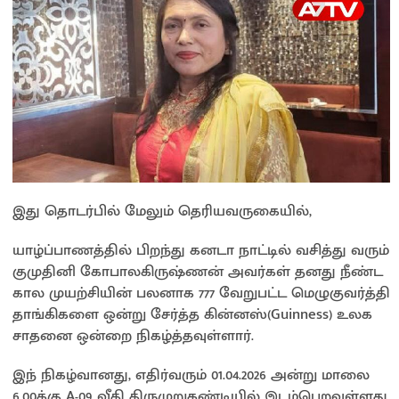
இது தொடர்பில் மேலும் தெரியவருகையில்,
யாழ்ப்பாணத்தில் பிறந்து கனடா நாட்டில் வசித்து வரும்
குமுதினி கோபாலகிருஷ்ணன் அவர்கள் தனது நீண்ட
கால முயற்சியின் பலனாக 777 வேறுபட்ட மெழுகுவர்த்தி
தாங்கிகளை ஒன்று சேர்த்த கின்னஸ்(Guinness) உலக
சாதனை ஒன்றை நிகழ்த்தவுள்ளார்.
இந் நிகழ்வானது, எதிர்வரும் 01.04.2026 அன்று மாலை
6.00க்கு A-09 வீதி திருமுறுகண்டியில் இடம்பெறவுள்ளது