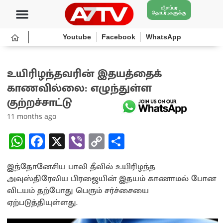
விளம்பர
தொடர்புகளுக்கு
Youtube
Facebook
WhatsApp
உயிரிழந்தவரின் இதயத்தைக்
காணவில்லை: எழுந்துள்ள
குற்றச்சாட்டு
11 months ago
W
Fa
X
Vi
C
S
h
ce
b
o
h
இந்தோனேசிய பாலி தீவில் உயிரிழந்த
at
b
er
py
ar
அவுஸ்திரேலிய பிரஜையின் இதயம் காணாமல் போன
sA
o
Li
e
விடயம் தற்போது பெரும் சர்ச்சையை
p
o
n
ஏற்படுத்தியுள்ளது.
p
k
k