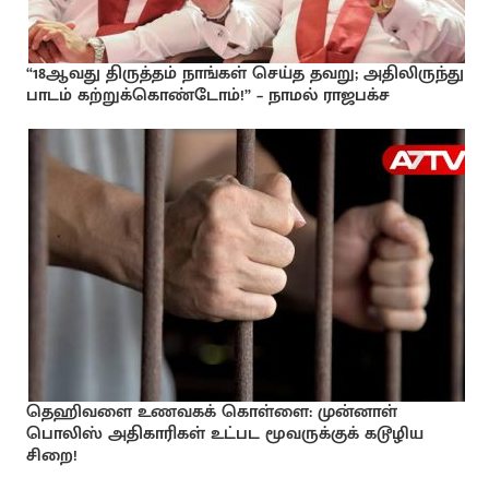
“18ஆவது திருத்தம் நாங்கள் செய்த தவறு; அதிலிருந்து
பாடம் கற்றுக்கொண்டோம்!” – நாமல் ராஜபக்ச
தெஹிவளை உணவகக் கொள்ளை: முன்னாள்
பொலிஸ் அதிகாரிகள் உட்பட மூவருக்குக் கடூழிய
சிறை!