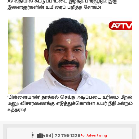
A9 வீதியில் கட்டுப்பாட்டை இழந்த பாரவூர்தி: இரு
இளைஞர்களின் உயிரைப் பறித்த சோகம்!
‘பிள்ளையான்’ தாக்கல் செய்த அடிப்படை உரிமை மீறல்
மனு: விசாரணைக்கு எடுத்துக்கொள்ள உயர் நீதிமன்றம்
உத்தரவு!
👨‍💼
(+94) 72 799 1229
For Advertising