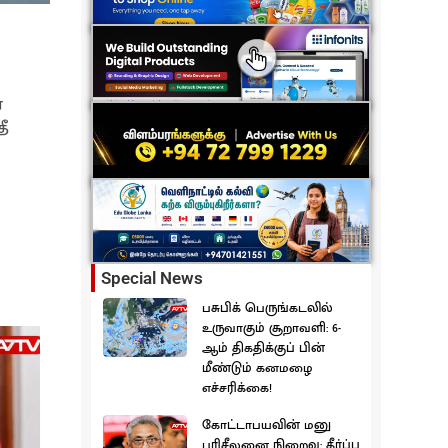
ை
ீ
Special News
பசுபிக் பெருங்கடலில்
உருவாகும் சூறாவளி: 6-
ஆம் திகதிக்குப் பின்
மீண்டும் கனமழை
எச்சரிக்கை!
கோட்டாபயவின் மனு
பரிசீலனை நிறைவு: தீர்ப்பு