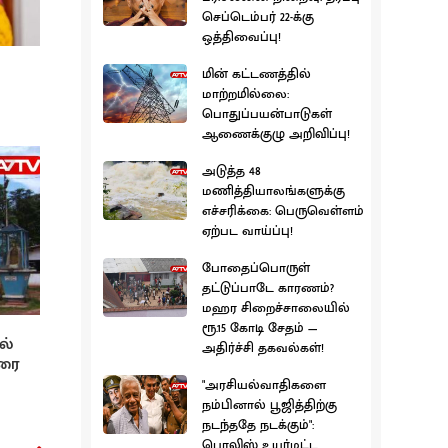
செப்டெம்பர் 22-க்கு
ஒத்திவைப்பு!
மின் கட்டணத்தில்
மாற்றமில்லை:
பொதுப்பயன்பாடுகள்
ஆணைக்குழு அறிவிப்பு!
அடுத்த 48
மணித்தியாலங்களுக்கு
எச்சரிக்கை: பெருவெள்ளம்
ஏற்பட வாய்ப்பு!
போதைப்பொருள்
தட்டுப்பாடே காரணம்?
மஹர சிறைச்சாலையில்
ரூ.15 கோடி சேதம் —
ல்
அதிர்ச்சி தகவல்கள்!
ரை
"அரசியல்வாதிகளை
நம்பினால் பூஜித்திற்கு
நடந்ததே நடக்கும்":
பொலிஸ் உயர்மட்ட