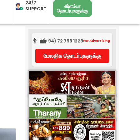
24/7
விளம்பர
SUPPORT
தொடர்புகளுக்கு
👨‍💼
(+94) 72 799 1229
For Advertising
மேலதிக தொடர்புகளுக்கு