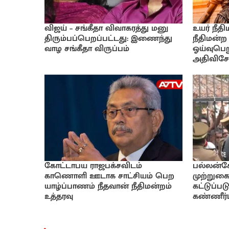
விஜய் – சங்கீதா விவாகரத்து மனு
உயர் நீத
திரும்பப்பெறப்பட்டது: இணைந்து
நீதிமன்ற
வாழ சங்கீதா விருப்பம்
ஓய்வுபெற
அதிவிசேட
கோட்டாபய ராஜபக்சவிடம்
பல்லன்ச
காணொளி ஊடாக சாட்சியம் பெற
முற்றுகை
யாழ்ப்பாணம் நீதவான் நீதிமன்றம்
கட்டுப்ப
உத்தரவு
கண்ணீர்ப