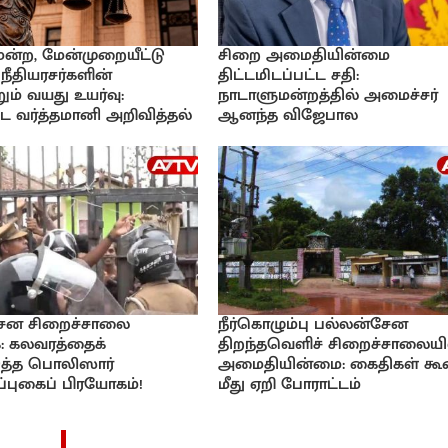
ிமன்ற, மேன்முறையீட்டு
சிறை அமைதியின்மை
 நீதியரசர்களின்
திட்டமிடப்பட்ட சதி:
ும் வயது உயர்வு:
நாடாளுமன்றத்தில் அமைச்சர்
 வர்த்தமானி அறிவித்தல்
ஆனந்த விஜேபால
ேன சிறைச்சாலை
நீர்கொழும்பு பல்லன்சேன
: கலவரத்தைக்
திறந்தவெளிச் சிறைச்சாலையி
டுத்த பொலிஸார்
அமைதியின்மை: கைதிகள் கூ
்புகைப் பிரயோகம்!
மீது ஏறி போராட்டம்