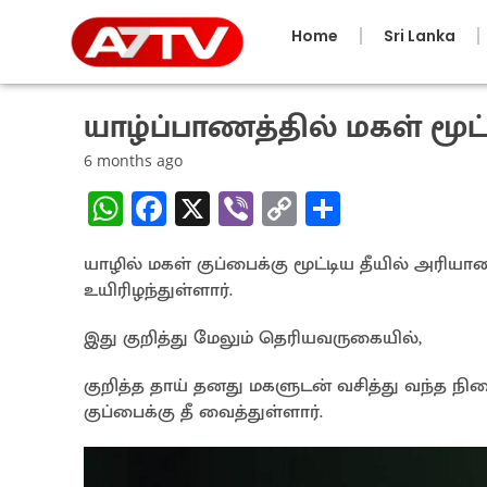
Home
Sri Lanka
யாழ்ப்பாணத்தில் மகள் மூட்ட
6 months ago
W
Fa
X
Vi
C
S
h
ce
b
o
h
யாழில் மகள் குப்பைக்கு மூட்டிய தீயில் அ
at
b
er
py
ar
உயிரிழந்துள்ளார்.
sA
o
Li
e
p
o
n
இது குறித்து மேலும் தெரியவருகையில்,
p
k
k
குறித்த தாய் தனது மகளுடன் வசித்து வந்த நில
குப்பைக்கு தீ வைத்துள்ளார்.