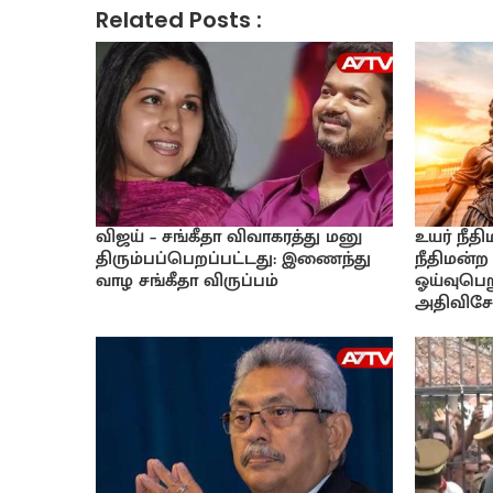
Related Posts :
விஜய் – சங்கீதா விவாகரத்து மனு
உயர் நீத
திரும்பப்பெறப்பட்டது: இணைந்து
நீதிமன்ற
வாழ சங்கீதா விருப்பம்
ஓய்வுபெற
அதிவிசேட