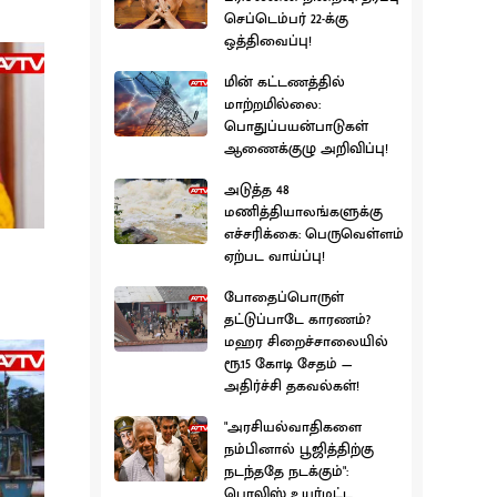
செப்டெம்பர் 22-க்கு
ஒத்திவைப்பு!
மின் கட்டணத்தில்
மாற்றமில்லை:
பொதுப்பயன்பாடுகள்
ஆணைக்குழு அறிவிப்பு!
அடுத்த 48
மணித்தியாலங்களுக்கு
எச்சரிக்கை: பெருவெள்ளம்
ஏற்பட வாய்ப்பு!
போதைப்பொருள்
தட்டுப்பாடே காரணம்?
மஹர சிறைச்சாலையில்
ரூ.15 கோடி சேதம் —
அதிர்ச்சி தகவல்கள்!
"அரசியல்வாதிகளை
நம்பினால் பூஜித்திற்கு
நடந்ததே நடக்கும்":
பொலிஸ் உயர்மட்ட