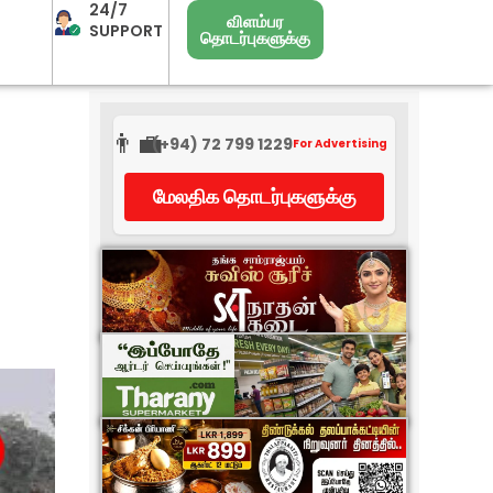
24/7
விளம்பர
SUPPORT
தொடர்புகளுக்கு
👨‍💼
(+94) 72 799 1229
For Advertising
மேலதிக தொடர்புகளுக்கு