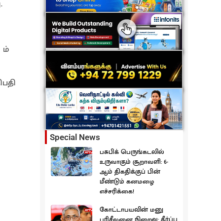
.
 ம்
ிபதி
Special News
பசுபிக் பெருங்கடலில்
உருவாகும் சூறாவளி: 6-
ஆம் திகதிக்குப் பின்
மீண்டும் கனமழை
எச்சரிக்கை!
கோட்டாபயவின் மனு
பரிசீலனை நிறைவு: தீர்ப்பு