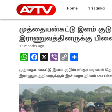
Home
Sri Lanka
முத்தையன்கட்டு இளம் குடு
இராணுவத்தினருக்கு பி
12 months ago
W
Fa
X
Vi
C
S
h
ce
b
o
h
முத்தையன்கட்டு இளம் குடும்பஸ்தர் மரணம் 
at
b
er
py
ar
இராணுவத்தினருக்கும் இன்றையதினம் (26) பிண
sA
o
Li
e
p
o
n
p
k
k