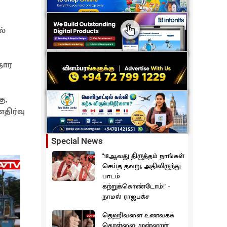
ல்
தார
ு,
திர்வு
Special News
"18ஆவது திருத்தம் நாங்கள்
செய்த தவறு; அதிலிருந்து
பாடம்
கற்றுக்கொண்டோம்!" -
நாமல் ராஜபக்ச
தெஹிவளை உணவகக்
கொள்ளை: முன்னாள்