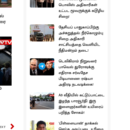
பொலிஸ் அதிகாரிகள்
உட்பட மூவருக்குக் கடூழிய
ல்
சிறை!
ரை
தேசியப் பாதுகாப்பிற்கு
அச்சுறுத்தல்: நீர்கொழும்பு
சிறை அதிகாரி
சாட்சியத்தை வெளியிட
நீதிமன்றம் தடை!
டெலிகிராம் நிறுவனர்
பாவெல் துரோவுக்கு
எதிராக சர்வதேச
பிடியாணை: ரஷ்யா
அதிரடி நடவடிக்கை!
்
A9 வீதியில் கட்டுப்பாட்டை
இழந்த பாரவூர்தி: இரு
இளைஞர்களின் உயிரைப்
பறித்த சோகம்!
'பிள்ளையான்' தாக்கல்
EXT
செய்த அடிப்படை உரிமை