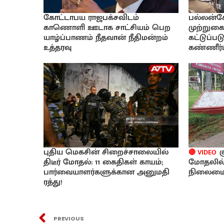
கோட்டாபய ராஜபக்சவிடம்
பல்லன்ச
காணொளி ஊடாக சாட்சியம் பெற
முற்றுகை
யாழ்ப்பாணம் நீதவான் நீதிமன்றம்
கட்டுப்ப
உத்தரவு
கண்ணீர்ப
புதிய மெகசின் சிறைச்சாலையில்
க
🔴 VIDEO
திடீர் மோதல்: 11 கைதிகள் காயம்;
மோதலில்
பார்வையாளர்களுக்கான அனுமதி
நிலைமை? 
ரத்து!
PREVIOUS