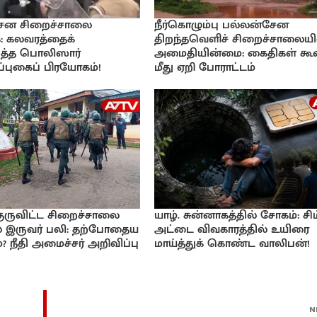
ேன சிறைச்சாலை
நீர்கொழும்பு பல்லன்சேன
: கலவரத்தைக்
திறந்தவெளிச் சிறைச்சாலையி
டுத்த பொலிஸார்
அமைதியின்மை: கைதிகள் கூ
்புகைப் பிரயோகம்!
மீது ஏறி போராட்டம்
ுருவிட்ட சிறைச்சாலை
யாழ். சுன்னாகத்தில் சோகம்: சிம
அட்டை விவகாரத்தில் உயிரை
 இருவர் பலி: தற்போதைய
மாய்த்துக் கொண்ட வாலிபன்!
நீதி அமைச்சர் அறிவிப்பு
N