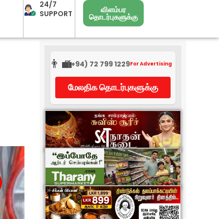
24/7
விளம்பர
SUPPORT
தொடர்புகளுக்கு
👨‍💼
(+94) 72 799 1229
For Advertising
மேலதிக தொடர்புகளுக்கு