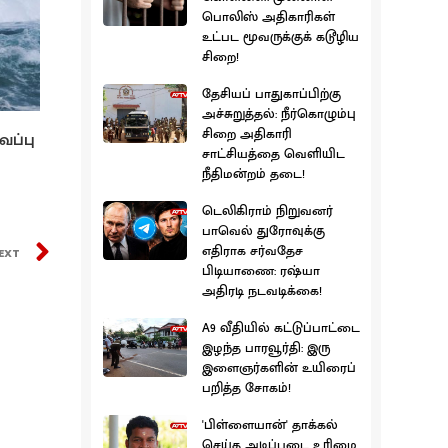
பொலிஸ் அதிகாரிகள்
உட்பட மூவருக்குக் கடூழிய
சிறை!
தேசியப் பாதுகாப்பிற்கு
அச்சுறுத்தல்: நீர்கொழும்பு
சிறை அதிகாரி
வப்பு
சாட்சியத்தை வெளியிட
நீதிமன்றம் தடை!
டெலிகிராம் நிறுவனர்
பாவெல் துரோவுக்கு
எதிராக சர்வதேச
EXT
பிடியாணை: ரஷ்யா
அதிரடி நடவடிக்கை!
A9 வீதியில் கட்டுப்பாட்டை
இழந்த பாரவூர்தி: இரு
இளைஞர்களின் உயிரைப்
பறித்த சோகம்!
'பிள்ளையான்' தாக்கல்
செய்த அடிப்படை உரிமை