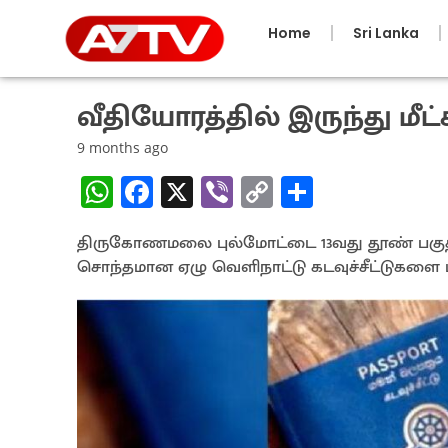
Home
Sri Lanka
வீதியோரத்தில் இருந்து மீட்க
9 months ago
W
Fa
X
Vi
C
S
h
ce
b
o
h
திருகோணமலை புல்மோட்டை 13வது தூண் பகுதிய
at
b
er
py
ar
சொந்தமான ஏழு வெளிநாட்டு கடவுச்சீட்டுகளை 
sA
o
Li
e
p
o
n
p
k
k