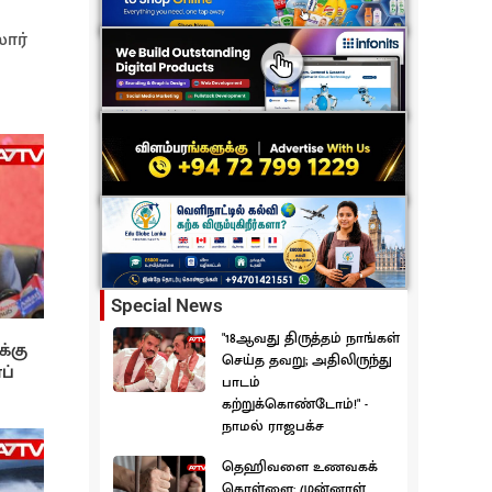
ார்
Special News
"18ஆவது திருத்தம் நாங்கள்
க்கு
செய்த தவறு; அதிலிருந்து
ப்
பாடம்
கற்றுக்கொண்டோம்!" -
நாமல் ராஜபக்ச
தெஹிவளை உணவகக்
கொள்ளை: முன்னாள்