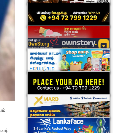
யம்
னர்.