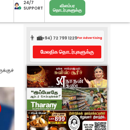
24/7
விளம்பர
SUPPORT
தொடர்புகளுக்கு
👨‍💼
(+94) 72 799 1229
For Advertising
மேலதிக தொடர்புகளுக்கு
க்குச்