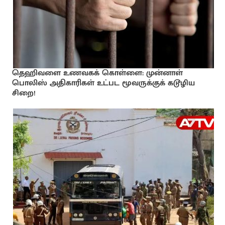
தெஹிவளை உணவகக் கொள்ளை: முன்னாள்
பொலிஸ் அதிகாரிகள் உட்பட மூவருக்குக் கடூழிய
சிறை!