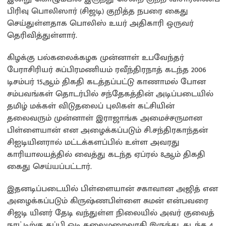
பிரிவு பொலிஸார் (சிஜடி) குறித்த நபரை கைது
செய்துள்ளதாக பொலிஸ் உயர் அதிகாரி ஒருவர்
தெரிவித்துள்ளார்.
கிழக்கு பல்கலைக்கழக முன்னாள் உபவேந்தர்
பேராசிரியர் சுப்பிரமணியம் ரவீந்திரநாத் கடந்த 2006
டிசம்பர் 15ஆம் திகதி கடத்தப்பட்டு காணாமல் போன
சம்பவங்கள் தொடர்பில் சந்தேகத்தின் அடிப்படையில்
தமிழ் மக்கள் விடுதலைப் புலிகள் கட்சியின்
தலைவரும் முன்னாள் இராஜாங்க அமைச்சருமான
பிள்ளையான் என அழைக்கப்படும் சி.சந்திரகாந்தன்
சிஐடியினரால் மட்டக்களப்பில் உள்ள அவரது
காரியாலயத்தில் வைத்து கடந்த ஏப்ரல் 8ஆம் திகதி
கைது செய்யப்பட்டார்.
இதனடிப்படையில் பிள்ளையான் சகாவான அஜித் என
அழைக்கப்படும் கிருஷ்ணபிள்ளை சுமன் என்பவரை
சிஜடி யினர் தேடி வந்துள்ள நிலையில் அவர் குவைத்
நாட்டிற்கு தப்பி ஓடி தலைமறைவாகி இருந்து, கடந்த 4