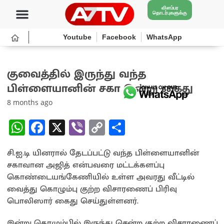
விளம்பர
தொடர்புகளுக்கு
Youtube
Facebook
WhatsApp
குவைத்தில் இருந்து வந்த
பிள்ளையானின் சகா இன்று கைது
8 months ago
W
Fa
X
Vi
C
S
h
ce
b
o
h
சி.ஐ.டி யினரால் தேடப்பட்டு வந்த பிள்ளையானின்
at
b
er
py
ar
சகாவான அஜித் என்பவரை மட்டக்களப்பு
sA
o
Li
e
கொண்டையங்கேணியில் உள்ள அவரது வீட்டில்
p
o
n
வைத்து கொழும்பு குற்ற விசாரணைப் பிரிவு
பொலிஸார் கைது செய்துள்ளனர்.
p
k
k
இன்று கொழும்பில் இருந்து சென்ற குற்ற விசாரணைப்