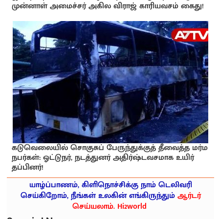
முன்னாள் அமைச்சர் அகில விராஜ் காரியவசம் கைது!
கடுவெலையில் சொகுசுப் பேருந்துக்குத் தீவைத்த மர்ம
நபர்கள்: ஓட்டுநர், நடத்துனர் அதிர்ஷ்டவசமாக உயிர்
தப்பினர்!
யாழ்ப்பாணம், கிளிநொச்சிக்கு நாம் டெலிவரி
செய்கிறோம், நீங்கள் உலகின் எங்கிருந்தும்
ஆர்டர்
செய்யலாம். Hi2world