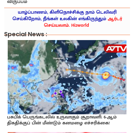
விருப்பம்
யாழ்ப்பாணம், கிளிநொச்சிக்கு நாம் டெலிவரி
செய்கிறோம், நீங்கள் உலகின் எங்கிருந்தும்
ஆர்டர்
செய்யலாம். Hi2world
Special News :
பசுபிக் பெருங்கடலில் உருவாகும் சூறாவளி: 6-ஆம்
திகதிக்குப் பின் மீண்டும் கனமழை எச்சரிக்கை!