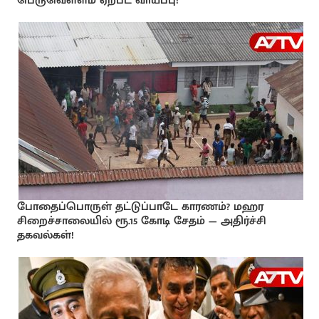
பெருவெள்ளம் ஏற்பட வாய்ப்பு!
போதைப்பொருள் தட்டுப்பாடே காரணம்? மஹர
சிறைச்சாலையில் ரூ.15 கோடி சேதம் — அதிர்ச்சி
தகவல்கள்!