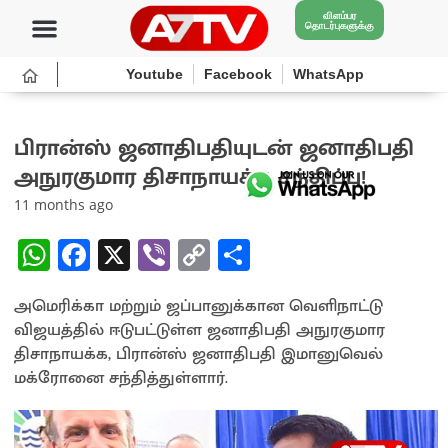
விளம்பர
தொடர்புகளுக்கு
Youtube
Facebook
WhatsApp
பிரான்ஸ் ஜனாதிபதியுடன் ஜனாதிபதி
அநுரகுமார திசாநாயக்க சந்திப்பு!
11 months ago
W
Fa
X
Vi
C
S
h
ce
b
o
h
அமெரிக்கா மற்றும் ஜப்பானுக்கான வெளிநாட்டு
at
b
er
py
ar
விஜயத்தில் ஈடுபட்டுள்ள ஜனாதிபதி அநுரகுமார
sA
o
Li
e
திசாநாயக்க, பிரான்ஸ் ஜனாதிபதி இமானுவெல்
p
o
n
மக்ரோனை சந்தித்துள்ளார்.
p
k
k