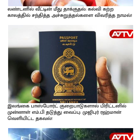
லண்டனில் வீட்டின் மீது தாக்குதல்: கல்வி கற்ற
காலத்தில் சந்தித்த அச்சுறுத்தல்களை விவரித்த நாமல்!
இலங்கை பாஸ்போர்ட் குறைபாடுகளால் பிரிட்டனில்
முன்னாள் எம்.பி தடுத்து வைப்பு: முஜிபுர் ரஹ்மான்
வெளியிட்ட தகவல்!