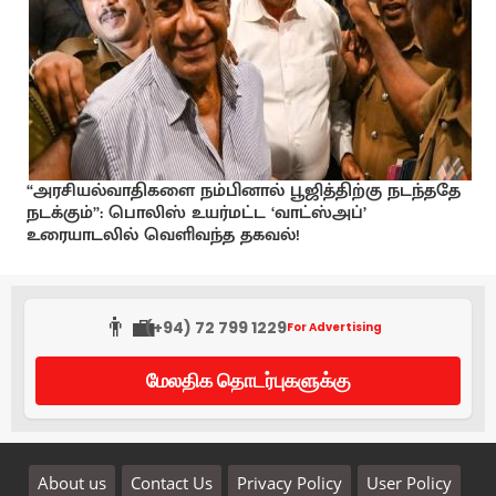
“அரசியல்வாதிகளை நம்பினால் பூஜித்திற்கு நடந்ததே
நடக்கும்”: பொலிஸ் உயர்மட்ட ‘வாட்ஸ்அப்’
உரையாடலில் வெளிவந்த தகவல்!
👨‍💼
(+94) 72 799 1229
For Advertising
மேலதிக தொடர்புகளுக்கு
About us
Contact Us
Privacy Policy
User Policy