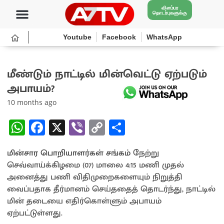
விளம்பர
தொடர்புகளுக்கு
Youtube
Facebook
WhatsApp
மீண்டும் நாட்டில் மின்வெட்டு ஏற்படும்
அபாயம்?
10 months ago
W
Fa
X
Vi
C
S
h
ce
b
o
h
மின்சார பொறியாளர்கள் சங்கம்
at
b
er
py
ar
நேற்று
செவ்வாய்க்கிழமை (07) மாலை 4:15 மணி முதல்
sA
o
Li
e
அனைத்து பணி விதிமுறைகளையும் நிறுத்தி
p
o
n
வைப்பதாக தீர்மானம் செய்ததைத் தொடர்ந்து, நாட்டில்
மின் தடையை எதிர்கொள்ளும் அபாயம்
p
k
k
ஏற்பட்டுள்ளது.