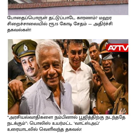
போதைப்பொருள் தட்டுப்பாடே காரணம்? மஹர
சிறைச்சாலையில் ரூ.15 கோடி சேதம் — அதிர்ச்சி
தகவல்கள்!
“அரசியல்வாதிகளை நம்பினால் பூஜித்திற்கு நடந்ததே
நடக்கும்”: பொலிஸ் உயர்மட்ட ‘வாட்ஸ்அப்’
உரையாடலில் வெளிவந்த தகவல்!