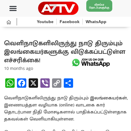
விளம்பர
தொடர்புகளுக்கு
Youtube
Facebook
WhatsApp
வெளிநாடுகளிலிருந்து நாடு திரும்பும்
இலங்கையர்களுக்கு விடுக்கப்பட்டுள்ள
எச்சரிக்கை!
10 months ago
W
Fa
X
Vi
C
S
h
ce
b
o
h
வெளிநாடுகளிலிருந்து நாடு திரும்பும்
at
b
er
py
ar
இலங்கையர்கள்
,
இணையத்தள வழியாக (online) வாடகை கார்
sA
o
Li
e
தொடர்பான நிதி மோசடிகளால் பாதிக்கப்பட்டுள்ளதாக
p
o
n
தகவல்கள் வெளியாகியுள்ளன.
p
k
k