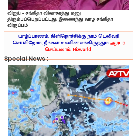
விஜய் – சங்கீதா விவாகரத்து மனு
திரும்பப்பெறப்பட்டது: இணைந்து வாழ சங்கீதா
விருப்பம்
யாழ்ப்பாணம், கிளிநொச்சிக்கு நாம் டெலிவரி
செய்கிறோம், நீங்கள் உலகின் எங்கிருந்தும்
ஆர்டர்
செய்யலாம். Hi2world
Special News :