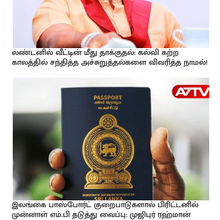
லண்டனில் வீட்டின் மீது தாக்குதல்: கல்வி கற்ற
காலத்தில் சந்தித்த அச்சுறுத்தல்களை விவரித்த நாமல்!
இலங்கை பாஸ்போர்ட் குறைபாடுகளால் பிரிட்டனில்
முன்னாள் எம்.பி தடுத்து வைப்பு: முஜிபுர் ரஹ்மான்