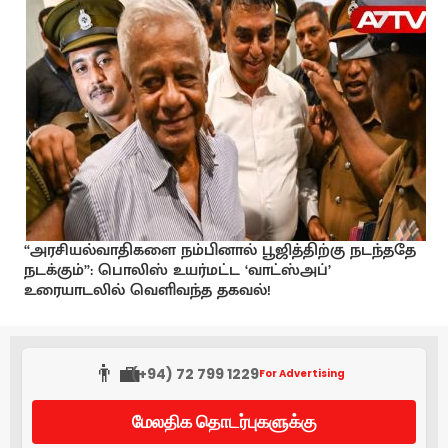
“அரசியல்வாதிகளை நம்பினால் பூஜித்திற்கு நடந்ததே
நடக்கும்”: பொலிஸ் உயர்மட்ட ‘வாட்ஸ்அப்’
உரையாடலில் வெளிவந்த தகவல்!
👨‍💼
(+94) 72 799 1229
For Advertising
மேலதிக தொடர்புகளுக்கு