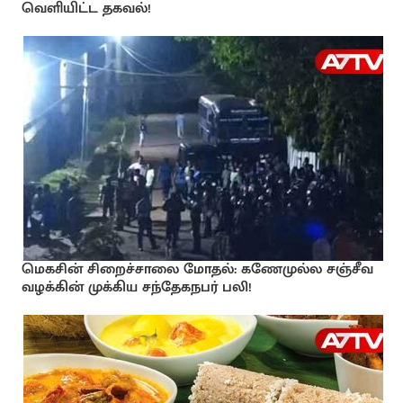
வெளியிட்ட தகவல்!
மெகசின் சிறைச்சாலை மோதல்: கணேமுல்ல சஞ்சீவ
வழக்கின் முக்கிய சந்தேகநபர் பலி!