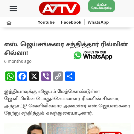
விளம்பர
தொடர்புகளுக்கு
Youtube
Facebook
WhatsApp
எஸ். ஜெய்சங்கரை சந்தித்தார் ரில்வின்
சில்வா!
6 months ago
W
Fa
X
Vi
C
S
h
ce
b
o
h
இந்தியாவுக்கு விஜயம் மேற்கொண்டுள்ள
at
b
er
py
ar
ஜே.வி.பியின் பொதுச்செயலாளர் ரில்வின் சில்வா,
sA
o
Li
e
அந்நாட்டு வெளிவிவகார அமைச்சர் எஸ்.ஜெய்சங்கரை
p
o
n
நேற்று சந்தித்துக் கலந்துரையாடினார்.
p
k
k