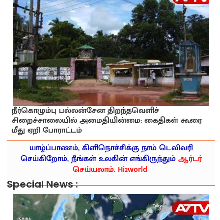
நீர்கொழும்பு பல்லன்சேன திறந்தவெளிச்
சிறைச்சாலையில் அமைதியின்மை: கைதிகள் கூரை
மீது ஏறி போராட்டம்
யாழ்ப்பாணம், கிளிநொச்சிக்கு நாம் டெலிவரி
செய்கிறோம், நீங்கள் உலகின் எங்கிருந்தும்
ஆர்டர்
செய்யலாம். Hi2world
Special News :