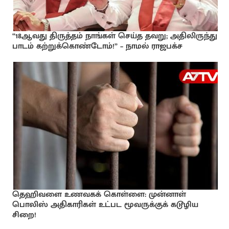
“18ஆவது திருத்தம் நாங்கள் செய்த தவறு; அதிலிருந்து
பாடம் கற்றுக்கொண்டோம்!” – நாமல் ராஜபக்ச
தெஹிவளை உணவகக் கொள்ளை: முன்னாள்
பொலிஸ் அதிகாரிகள் உட்பட மூவருக்குக் கடூழிய
சிறை!