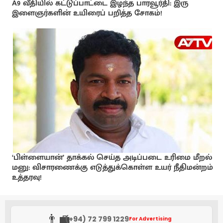
A9 வீதியில் கட்டுப்பாட்டை இழந்த பாரவூர்தி: இரு
இளைஞர்களின் உயிரைப் பறித்த சோகம்!
‘பிள்ளையான்’ தாக்கல் செய்த அடிப்படை உரிமை மீறல்
மனு: விசாரணைக்கு எடுத்துக்கொள்ள உயர் நீதிமன்றம்
உத்தரவு!
👨‍💼
(+94) 72 799 1229
For Advertising