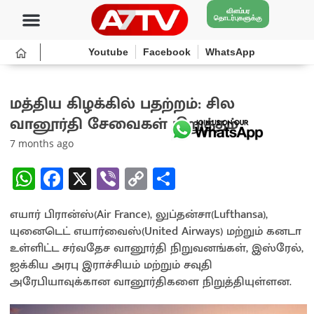
விளம்பர
தொடர்புகளுக்கு
Youtube
Facebook
WhatsApp
மத்திய கிழக்கில் பதற்றம்: சில
வானூர்தி சேவைகள் நிறுத்தம்
7 months ago
W
Fa
X
Vi
C
S
h
ce
b
o
h
எயார் பிரான்ஸ்(Air France), லுப்தன்சா(Lufthansa),
at
b
er
py
ar
யுனைடெட் எயார்வைஸ்(United Airways) மற்றும் கனடா
sA
o
Li
e
உள்ளிட்ட சர்வதேச வானூர்தி நிறுவனங்கள், இஸ்ரேல்,
p
o
n
ஐக்கிய அரபு இராச்சியம் மற்றும் சவுதி
அரேபியாவுக்கான வானூர்திகளை நிறுத்தியுள்ளன.
p
k
k